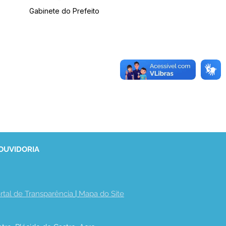
Gabinete do Prefeito
 OUVIDORIA
rtal de Transparência
 | 
Mapa do Site