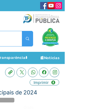
ransparência⬇️
📰Notícias
Imprimir
cipais de 2024
Órgão: