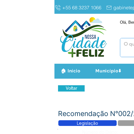
+55 68 3237 1066
gabinet
Olá, Be
🏠 Início
Município⬇️
Voltar
Recomendação N°002/20
Legislação
Número do Diário: