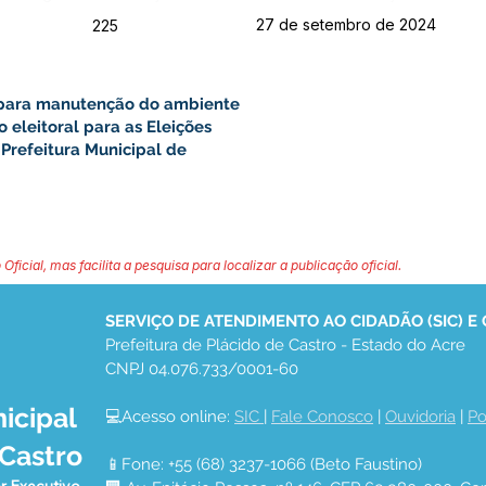
27 de setembro de 2024
225
s para manutenção do ambiente
 eleitoral para as Eleições
Prefeitura Municipal de
 Oficial, mas facilita a pesquisa para localizar a publicação oficial.
SERVIÇO DE ATENDIMENTO AO CIDADÃO (SIC) E
Prefeitura de Plácido de Castro - Estado do Acre
CNPJ 04.076.733/0001-60
icipal
💻Acesso online: 
SIC 
| 
Fale Conosco
 | 
Ouvidoria
 | 
Po
 Castro
📱Fone: +55 (68) 3237-1066 (Beto Faustino)