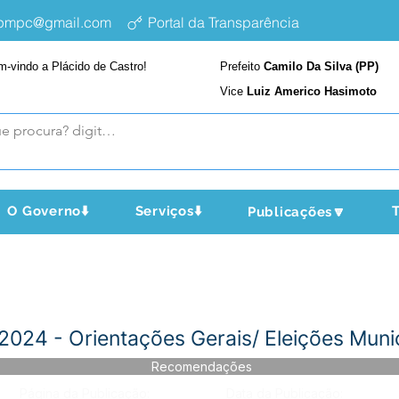
epmpc@gmail.com
Portal da Transparência
m-vindo a Plácido de Castro!
Prefeito
Camilo Da Silva (PP)
Vice
Luiz Americo Hasimoto
O Governo⬇️
Serviços⬇️
T
Publicações🔽
24 - Orientações Gerais/ Eleições Muni
Recomendações
Página da Publicação:
Data da Publicação: