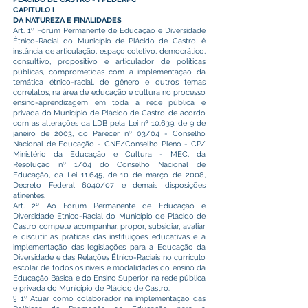
CAPITULO I
DA NATUREZA E FINALIDADES
Art. 1º Fórum Permanente de Educação e Diversidade
Étnico-Racial do Município de Plácido de Castro, é
instância de articulação, espaço coletivo, democrático,
consultivo, propositivo e articulador de políticas
públicas, comprometidas com a implementação da
temática étnico-racial, de gênero e outros temas
correlatos, na área de educação e cultura no processo
ensino-aprendizagem em toda a rede pública e
privada do Município de Plácido de Castro, de acordo
com as alterações da LDB pela Lei nº 10.639, de 9 de
janeiro de 2003, do Parecer nº 03/04 - Conselho
Nacional de Educação - CNE/Conselho Pleno - CP/
Ministério da Educação e Cultura - MEC, da
Resolução nº 1/04 do Conselho Nacional de
Educação, da Lei 11.645, de 10 de março de 2008,
Decreto Federal 6040/07 e demais disposições
atinentes.
Art. 2º Ao Fórum Permanente de Educação e
Diversidade Étnico-Racial do Município de Plácido de
Castro compete acompanhar, propor, subsidiar, avaliar
e discutir as práticas das instituições educativas e a
implementação das legislações para a Educação da
Diversidade e das Relações Étnico-Raciais no currículo
escolar de todos os níveis e modalidades do ensino da
Educação Básica e do Ensino Superior na rede pública
e privada do Município de Plácido de Castro.
§ 1º Atuar como colaborador na implementação das