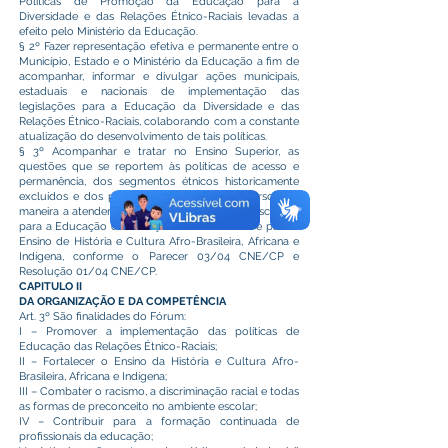
Políticas de Promoção da Educação para a
Diversidade e das Relações Étnico-Raciais levadas a
efeito pelo Ministério da Educação.
§ 2º Fazer representação efetiva e permanente entre o
Município, Estado e o Ministério da Educação a fim de
acompanhar, informar e divulgar ações municipais,
estaduais e nacionais de implementação das
legislações para a Educação da Diversidade e das
Relações Étnico-Raciais, colaborando com a constante
atualização do desenvolvimento de tais políticas.
§ 3º Acompanhar e tratar no Ensino Superior, as
questões que se reportem às políticas de acesso e
permanência, dos segmentos étnicos historicamente
excluídos e dos projetos curriculares dos cursos, de
maneira a atender às Diretrizes Curriculares Nascentais
para a Educação das Relações Étnico-Raciais e para o
Ensino de História e Cultura Afro-Brasileira, Africana e
Indígena, conforme o Parecer 03/04 CNE/CP e
Resolução 01/04 CNE/CP.
CAPITULO II
DA ORGANIZAÇÃO E DA COMPETÊNCIA
Art. 3º São finalidades do Fórum:
I – Promover a implementação das políticas de
Educação das Relações Étnico-Raciais;
II – Fortalecer o Ensino da História e Cultura Afro-
Brasileira, Africana e Indígena;
III – Combater o racismo, a discriminação racial e todas
as formas de preconceito no ambiente escolar;
IV – Contribuir para a formação continuada de
profissionais da educação;