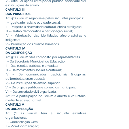
V – Articular ações entre poder público, sociedade civil
e instituições de ensino.
CAPÍTULO III
DOS PRINCÍPIOS
Art. 4º O Fórum reger-se-á pelos seguintes princípios:
I – Igualdade racial e equidade social;
II – Respeito à diversidade cultural, étnica e religiosa;
III – Gestão democrática e participação social;
IV – Valorização das identidades afro-brasileiras e
indígenas;
V – Promoção dos direitos humanos.
CAPÍTULO IV
DA COMPOSIÇÃO
Art. 5º O Fórum será composto por representantes:
I – Da Secretaria Municipal de Educação;
II – Das escolas públicas e privadas;
III – De movimentos sociais e culturais;
IV – De comunidades tradicionais (indígenas,
quilombolas, entre outras);
V – De instituições de ensino superior;
VI – De órgãos públicos e conselhos municipais;
VII – Da sociedade civil organizada.
Art. 6º A participação no Fórum é aberta e voluntária,
mediante adesão formal.
CAPÍTULO V
DA ORGANIZAÇÃO
Art. 7º O Fórum terá a seguinte estrutura
organizacional:
I – Coordenação Geral;
II – Vice-Coordenação;