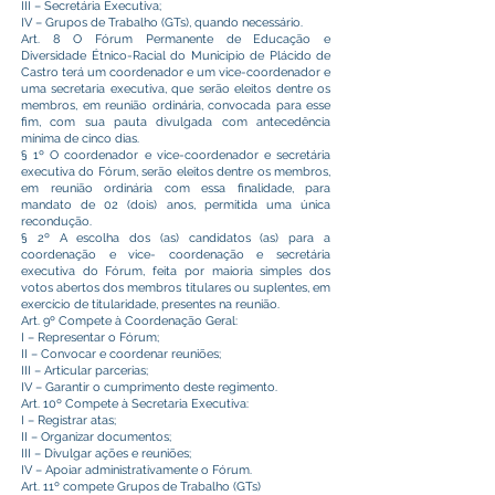
III – Secretária Executiva;
IV – Grupos de Trabalho (GTs), quando necessário.
Art. 8 O Fórum Permanente de Educação e
Diversidade Étnico-Racial do Município de Plácido de
Castro terá um coordenador e um vice-coordenador e
uma secretaria executiva, que serão eleitos dentre os
membros, em reunião ordinária, convocada para esse
fim, com sua pauta divulgada com antecedência
mínima de cinco dias.
§ 1º O coordenador e vice-coordenador e secretária
executiva do Fórum, serão eleitos dentre os membros,
em reunião ordinária com essa finalidade, para
mandato de 02 (dois) anos, permitida uma única
recondução.
§ 2º A escolha dos (as) candidatos (as) para a
coordenação e vice- coordenação e secretária
executiva do Fórum, feita por maioria simples dos
votos abertos dos membros titulares ou suplentes, em
exercício de titularidade, presentes na reunião.
Art. 9º Compete à Coordenação Geral:
I – Representar o Fórum;
II – Convocar e coordenar reuniões;
III – Articular parcerias;
IV – Garantir o cumprimento deste regimento.
Art. 10º Compete à Secretaria Executiva:
I – Registrar atas;
II – Organizar documentos;
III – Divulgar ações e reuniões;
IV – Apoiar administrativamente o Fórum.
Art. 11º compete Grupos de Trabalho (GTs)