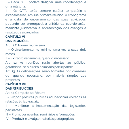
I – Cada GTT poderá designar uma coordenação e
uma relatoria.
II – Os GTTs terão sempre caráter temporário e
estabelecerão, em sua primeira reunião, o cronograma
e a data de encerramento das suas atividades,
podendo ser prorogável, a critério da coordenação,
mediante justificativa e apresentação dos avanços e
resultados alcançados.
CAPÍTULO VI
DAS REUNIÕES
Art. 11 O Fórum reunir-se-á:
I – Ordinariamente, no mínimo uma vez a cada dois
meses;
II – Extraordinariamente, quando necessário.
Art. 12 As reuniões serão abertas ao público,
garantindo-se o direito à voz aos participantes.
Art. 13 As deliberações serão tomadas por consenso
ou, quando necessário, por maioria simples dos
presentes.
CAPÍTULO VII
DAS ATRIBUIÇÕES
Art. 14 Compete ao Fórum:
I – Propor políticas públicas educacionais voltadas às
relações étnico-raciais;
II – Monitorar a implementação das legislações
pertinentes;
III – Promover eventos, seminários e formações;
IV – Produzir e divulgar materiais pedagógicos;
V – Estimular pesquisas e estudos na área.
CAPÍTULO VIII