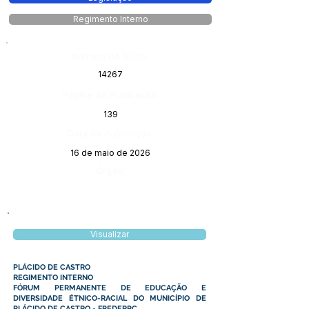
Regimento Interno
Número do Diário:
14267
Página da Publicação:
139
Data da Publicação:
16 de maio de 2026
Órgão:
Visualizar
PLÁCIDO DE CASTRO
REGIMENTO INTERNO
FÓRUM PERMANENTE DE EDUCAÇÃO E
DIVERSIDADE ÉTNICO-RACIAL DO MUNICÍPIO DE
PLÁCIDO DE CASTRO - FPEDERPC