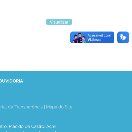
Visualizar
 OUVIDORIA
rtal de Transparência
 | 
Mapa do Site
tro, Plácido de Castro, Acre