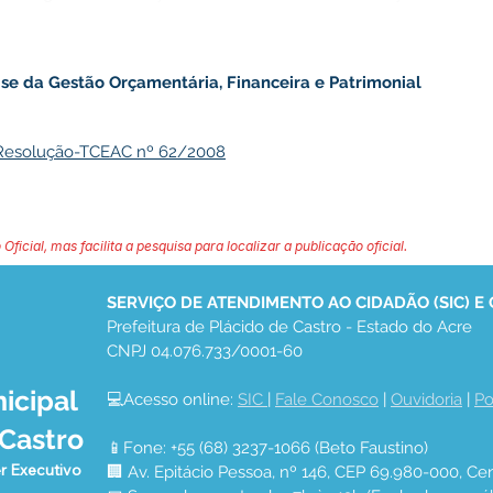
ise da Gestão Orçamentária, Financeira e Patrimonial
Resolução-TCEAC nº 62/2008
 Oficial, mas facilita a pesquisa para localizar a publicação oficial.
SERVIÇO DE ATENDIMENTO AO CIDADÃO (SIC) E
Prefeitura de Plácido de Castro - Estado do Acre
CNPJ 04.076.733/0001-60
icipal
💻Acesso online: 
SIC 
| 
Fale Conosco
 | 
Ouvidoria
 | 
Po
 Castro
📱Fone: +55 (68) 3237-1066 (Beto Faustino)
r Executivo
🏢 Av. Epitácio Pessoa, nº 146, CEP 69.980-000, Cen