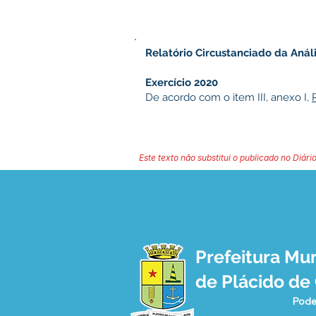
Relatório Circustanciado da Anál
Exercício 2020
De acordo com o item III, anexo I,
Este texto não substitui o publicado no Diário
Prefeitura Mun
de Plácido de
Pode