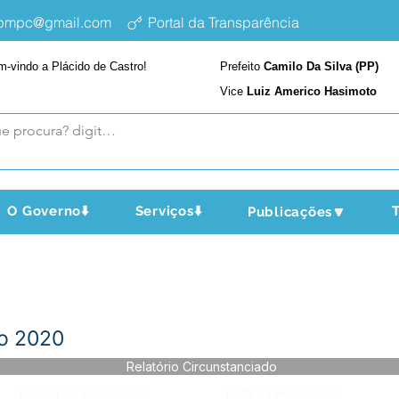
epmpc@gmail.com
Portal da Transparência
m-vindo a Plácido de Castro!
Prefeito
Camilo Da Silva (PP)
Vice
Luiz Americo Hasimoto
O Governo⬇️
Serviços⬇️
T
Publicações🔽
do 2020
Relatório Circunstanciado
Página da Publicação:
Data da Publicação: