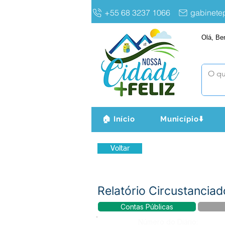
+55 68 3237 1066
gabinet
Olá, Be
🏠 Início
Município⬇️
Voltar
Relatório Circustancia
Contas Públicas
Número do Diário: