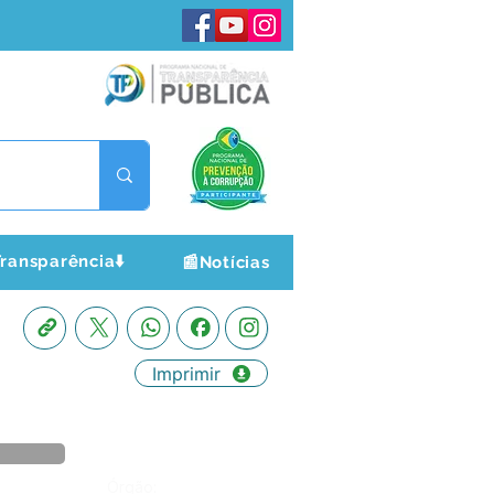
ransparência⬇️
📰Notícias
Imprimir
Órgão: