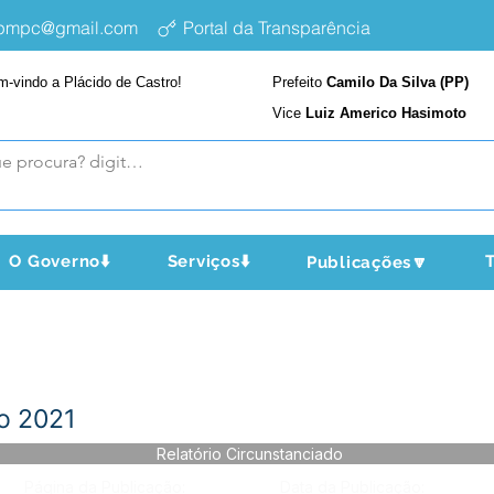
epmpc@gmail.com
Portal da Transparência
m-vindo a Plácido de Castro!
Prefeito
Camilo Da Silva (PP)
Vice
Luiz Americo Hasimoto
O Governo⬇️
Serviços⬇️
T
Publicações🔽
do 2021
Relatório Circunstanciado
Página da Publicação:
Data da Publicação: