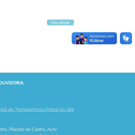
Visualizar
 OUVIDORIA
rtal de Transparência
 | 
Mapa do Site
tro, Plácido de Castro, Acre