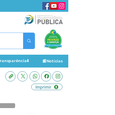
ransparência⬇️
📰Notícias
Imprimir
Órgão: