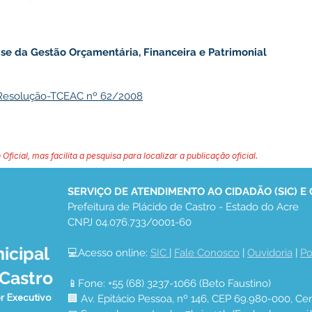
ise da Gestão Orçamentária, Financeira e Patrimonial
Resolução-TCEAC nº 62/2008
 Oficial, mas facilita a pesquisa para localizar a publicação oficial.
SERVIÇO DE ATENDIMENTO AO CIDADÃO (SIC) E
Prefeitura de Plácido de Castro - Estado do Acre
CNPJ 04.076.733/0001-60
icipal
💻Acesso online: 
SIC 
| 
Fale Conosco
 | 
Ouvidoria
 | 
Po
 Castro
📱Fone: +55 (68) 3237-1066 (Beto Faustino)
r Executivo
🏢 Av. Epitácio Pessoa, nº 146, CEP 69.980-000, Cen