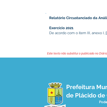
Relatório Circustanciado da Anál
Exercício 2021
De acordo com o item III, anexo I,
Este texto não substitui o publicado no Diário
Prefeitura Mun
de Plácido de
Pode