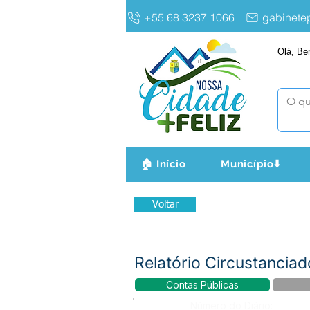
+55 68 3237 1066
gabinet
Olá, Be
🏠 Início
Município⬇️
Voltar
Relatório Circustancia
Contas Públicas
Número do Diário: