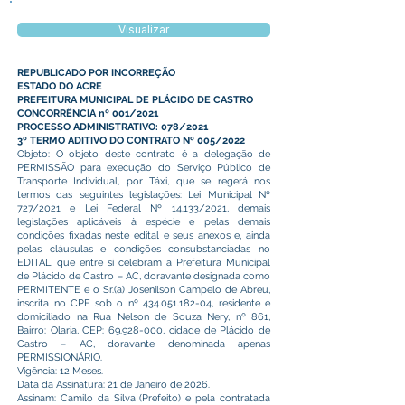
Visualizar
REPUBLICADO POR INCORREÇÃO
ESTADO DO ACRE
PREFEITURA MUNICIPAL DE PLÁCIDO DE CASTRO
CONCORRÊNCIA nº 001/2021
PROCESSO ADMINISTRATIVO: 078/2021
3º TERMO ADITIVO DO CONTRATO Nº 005/2022
Objeto: O objeto deste contrato é a delegação de
PERMISSÃO para execução do Serviço Público de
Transporte Individual, por Táxi, que se regerá nos
termos das seguintes legislações: Lei Municipal Nº
727/2021 e Lei Federal Nº 14.133/2021, demais
legislações aplicáveis à espécie e pelas demais
condições fixadas neste edital e seus anexos e, ainda
pelas cláusulas e condições consubstanciadas no
EDITAL, que entre si celebram a Prefeitura Municipal
de Plácido de Castro – AC, doravante designada como
PERMITENTE e o Sr.(a) Josenilson Campelo de Abreu,
inscrita no CPF sob o nº
434.051.182-04
, residente e
domiciliado na Rua Nelson de Souza Nery, nº 861,
Bairro: Olaria, CEP:
69.928-000
, cidade de Plácido de
Castro – AC, doravante denominada apenas
PERMISSIONÁRIO.
Vigência: 12 Meses.
Data da Assinatura: 21 de Janeiro de 2026.
Assinam: Camilo da Silva (Prefeito) e pela contratada