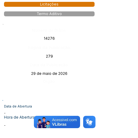
Licitações
Termo Aditivo
Número do Diário:
14276
Página da Publicação:
279
Data da Publicação:
29 de maio de 2026
Órgão:
Data de Abertura
-
Hora de Abertura
-