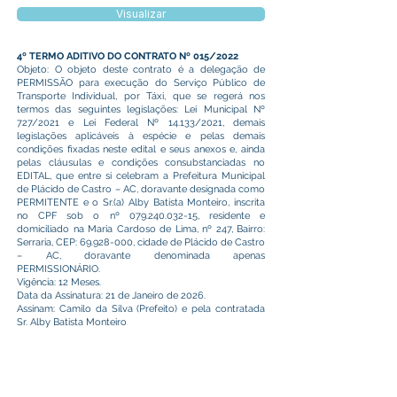
Visualizar
4º TERMO ADITIVO DO CONTRATO Nº 015/2022
Objeto: O objeto deste contrato é a delegação de
PERMISSÃO para execução do Serviço Público de
Transporte Individual, por Táxi, que se regerá nos
termos das seguintes legislações: Lei Municipal Nº
727/2021 e Lei Federal Nº 14.133/2021, demais
legislações aplicáveis à espécie e pelas demais
condições fixadas neste edital e seus anexos e, ainda
pelas cláusulas e condições consubstanciadas no
EDITAL, que entre si celebram a Prefeitura Municipal
de Plácido de Castro – AC, doravante designada como
PERMITENTE e o Sr.(a) Alby Batista Monteiro, inscrita
no CPF sob o nº
079.240.032-15
, residente e
domiciliado na Maria Cardoso de Lima, nº 247, Bairro:
Serraria, CEP:
69.928-000
, cidade de Plácido de Castro
– AC, doravante denominada apenas
PERMISSIONÁRIO.
Vigência: 12 Meses.
Data da Assinatura: 21 de Janeiro de 2026.
Assinam: Camilo da Silva (Prefeito) e pela contratada
Sr. Alby Batista Monteiro