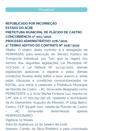
Visualizar
REPUBLICADO POR INCORREÇÃO
ESTADO DO ACRE
PREFEITURA MUNICIPAL DE PLÁCIDO DE CASTRO
CONCORRÊNCIA nº 001/2021
PROCESSO ADMINISTRATIVO: 078/2021
4º TERMO ADITIVO DO CONTRATO Nº 008/2022
Objeto: O objeto deste contrato é a delegação de
PERMISSÃO para execução do Serviço Público de
Transporte Individual, por Táxi, que se regerá nos
termos das seguintes legislações: Lei Municipal Nº
727/2021 e Lei Federal Nº 14.133/2021, demais
legislações aplicáveis à espécie e pelas demais
condições fixadas neste edital e seus anexos e, ainda
pelas cláusulas e condições consubstanciadas no
EDITAL, que entre si celebram a Prefeitura Municipal
de Plácido de Castro – AC, doravante designada como
PERMITENTE e o Sr.(a) Michel Fontana Luz, inscrita no
CPF sob o nº
001.252.752-18
, residente e domiciliado
na Av. Diamantino Augusto de Macedo, nº 1294, Bairro:
Centro, CEP:
69.928-000
, cidade de Plácido de Castro
– AC, doravante denominada apenas
PERMISSIONÁRIO.
Vigência: 12 Meses.
Data da Assinatura: 21 de Janeiro de 2026.
Assinam: Camilo da Silva (Prefeito) e pela contratada