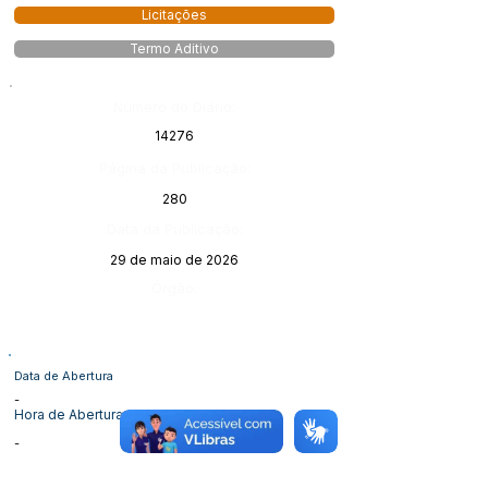
Licitações
Termo Aditivo
Número do Diário:
14276
Página da Publicação:
280
Data da Publicação:
29 de maio de 2026
Órgão:
Data de Abertura
-
Hora de Abertura
-