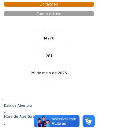
Licitações
Termo Aditivo
Número do Diário:
14276
Página da Publicação:
281
Data da Publicação:
29 de maio de 2026
Órgão:
Data de Abertura
-
Hora de Abertura
-