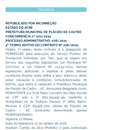
Visualizar
REPUBLICADO POR INCORREÇÃO
ESTADO DO ACRE
PREFEITURA MUNICIPAL DE PLÁCIDO DE CASTRO
CONCORRÊNCIA nº 001/2021
PROCESSO ADMINISTRATIVO: 078/2021
4º TERMO ADITIVO DO CONTRATO Nº 018/2022
Objeto: O objeto deste contrato é a delegação de
PERMISSÃO para execução do Serviço Público de
Transporte Individual, por Táxi, que se regerá nos
termos das seguintes legislações: Lei Municipal Nº
727/2021 e Lei Federal Nº 14.133/2021, demais
legislações aplicáveis à espécie e pelas demais
condições fixadas neste edital e seus anexos e, ainda
pelas cláusulas e condições consubstanciadas no
EDITAL, que entre si celebram a Prefeitura Municipal
de Plácido de Castro – AC, doravante designada como
PERMITENTE e o Sr.(a) Fabio Carvalho dos Reis, inscrita
no CPF sob o nº
662.319.492-49
, residente e
domiciliado na Av. Epitácio Pessoa, nº 1880, Bairro:
Mutirão II, CEP:
69.928-000
, cidade de Plácido de
Castro – AC, doravante denominada apenas
PERMISSIONÁRIO.
Vigência: 12 Meses.
Data da Assinatura: 21 de Janeiro de 2026
Assinam: Camilo da Silva (Prefeito) e pela contratada