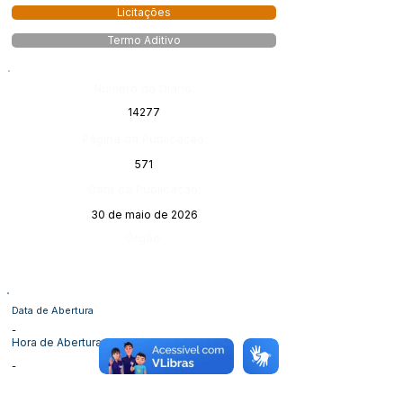
Licitações
Termo Aditivo
Número do Diário:
14277
Página da Publicação:
571
Data da Publicação:
30 de maio de 2026
Órgão:
Data de Abertura
-
Hora de Abertura
-