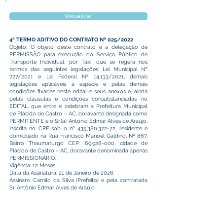
Visualizar
4º TERMO ADITIVO DO CONTRATO Nº 025/2022
Objeto: O objeto deste contrato é a delegação de
PERMISSÃO para execução do Serviço Público de
Transporte Individual, por Táxi, que se regerá nos
termos das seguintes legislações: Lei Municipal Nº
727/2021 e Lei Federal Nº 14.133/2021, demais
legislações aplicáveis à espécie e pelas demais
condições fixadas neste edital e seus anexos e, ainda
pelas cláusulas e condições consubstanciadas no
EDITAL, que entre si celebram a Prefeitura Municipal
de Plácido de Castro – AC, doravante designada como
PERMITENTE e o Sr.(a) Antônio Edmar Alves de Araújo,
inscrita no CPF sob o nº
435.380.372-72
, residente e
domiciliado na Rua Francisco Manoel Galdino, Nº 867,
Bairro Thaumaturgo CEP:
69.928-000
, cidade de
Plácido de Castro – AC, doravante denominada apenas
PERMISSIONÁRIO.
Vigência: 12 Meses.
Data da Assinatura: 21 de Janeiro de 2026.
Assinam: Camilo da Silva (Prefeito) e pela contratada
Sr. Antônio Edmar Alves de Araújo