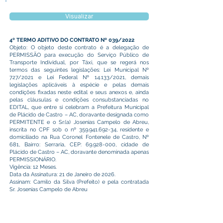
Visualizar
4º TERMO ADITIVO DO CONTRATO Nº 039/2022
Objeto: O objeto deste contrato é a delegação de
PERMISSÃO para execução do Serviço Público de
Transporte Individual, por Táxi, que se regerá nos
termos das seguintes legislações: Lei Municipal Nº
727/2021 e Lei Federal Nº 14.133/2021, demais
legislações aplicáveis à espécie e pelas demais
condições fixadas neste edital e seus anexos e, ainda
pelas cláusulas e condições consubstanciadas no
EDITAL, que entre si celebram a Prefeitura Municipal
de Plácido de Castro – AC, doravante designada como
PERMITENTE e o Sr.(a) Josenias Campelo de Abreu,
inscrita no CPF sob o nº
359.941.692-34
, residente e
domiciliado na Rua Coronel Fontenele de Castro, Nº
681, Bairro: Serraria, CEP:
69.928-000
, cidade de
Plácido de Castro – AC, doravante denominada apenas
PERMISSIONÁRIO.
Vigência: 12 Meses.
Data da Assinatura: 21 de Janeiro de 2026.
Assinam: Camilo da Silva (Prefeito) e pela contratada
Sr. Josenias Campelo de Abreu