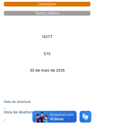
Licitações
Termo Aditivo
Número do Diário:
14277
Página da Publicação:
570
Data da Publicação:
30 de maio de 2026
Órgão:
Data de Abertura
-
Hora de Abertura
-