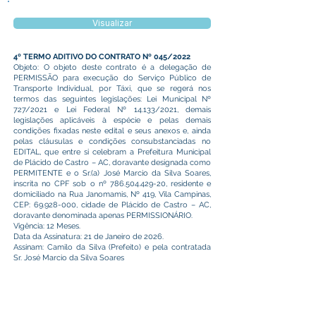
Visualizar
4º TERMO ADITIVO DO CONTRATO Nº 045/2022
Objeto: O objeto deste contrato é a delegação de
PERMISSÃO para execução do Serviço Público de
Transporte Individual, por Táxi, que se regerá nos
termos das seguintes legislações: Lei Municipal Nº
727/2021 e Lei Federal Nº 14.133/2021, demais
legislações aplicáveis à espécie e pelas demais
condições fixadas neste edital e seus anexos e, ainda
pelas cláusulas e condições consubstanciadas no
EDITAL, que entre si celebram a Prefeitura Municipal
de Plácido de Castro – AC, doravante designada como
PERMITENTE e o Sr.(a) José Marcio da Silva Soares,
inscrita no CPF sob o nº
786.504.429-20
, residente e
domiciliado na Rua Janomamis, Nº 419, Vila Campinas,
CEP:
69.928-000
, cidade de Plácido de Castro – AC,
doravante denominada apenas PERMISSIONÁRIO.
Vigência: 12 Meses.
Data da Assinatura: 21 de Janeiro de 2026.
Assinam: Camilo da Silva (Prefeito) e pela contratada
Sr. José Marcio da Silva Soares