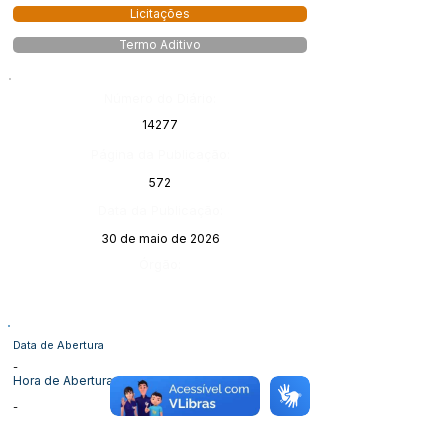
Licitações
Termo Aditivo
Número do Diário:
14277
Página da Publicação:
572
Data da Publicação:
30 de maio de 2026
Órgão:
Data de Abertura
-
Hora de Abertura
-