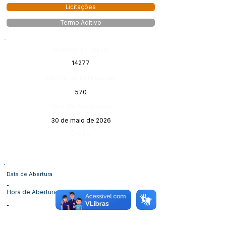
Licitações
Termo Aditivo
Número do Diário:
14277
Página da Publicação:
570
Data da Publicação:
30 de maio de 2026
Órgão:
Data de Abertura
-
Hora de Abertura
-