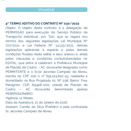
Visualizar
4º TERMO ADITIVO DO CONTRATO Nº 030/2022
Objeto: O objeto deste contrato é a delegação de
PERMISSÃO para execução do Serviço Público de
Transporte Individual, por Táxi, que se regerá nos
termos das seguintes legislações: Lei Municipal Nº
727/2021 e Lei Federal Nº 14.133/2021, demais
legislações aplicáveis à espécie e pelas demais
condições fixadas neste edital e seus anexos e, ainda
pelas cláusulas e condições consubstanciadas no
EDITAL, que entre si celebram a Prefeitura Municipal
de Plácido de Castro – AC, doravante designada como
PERMITENTE e o Sr.(a) Jeconias Campelo de Abreu,
inscrita no CPF sob o nº
691.224.822-53
, residente e
domiciliado na Rua Projetada 10, Nº 038, Bairro: Frey
Peregrino, CEP:
69.928-000
, cidade de Plácido de
Castro – AC, doravante denominada apenas
PERMISSIONÁRIO.
Vigência: 12 Meses.
Data da Assinatura: 21 de Janeiro de 2026.
Assinam: Camilo da Silva (Prefeito) e pela contratada
Sr. Jeconias Campelo de Abreu