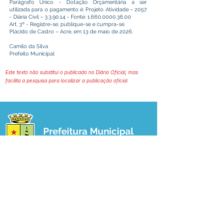
Parágrafo Único - Dotação Orçamentária a ser
utilizada para o pagamento é: Projeto Atividade – 2057
- Diária Civil – 3.3.90.14 - Fonte:
1.660.0000.36.00
Art. 3º - Registre-se, publique-se e cumpra-se.
Plácido de Castro – Acre, em 13 de maio de 2026.
Camilo da Silva
Prefeito Municipal
Este texto não substitui o publicado no Diário Oficial, mas
facilita a pesquisa para localizar a publicação oficial.
Prefeitura Municipal
de Plácido de Castro
Poder Executivo
SERVIÇO DE ATENDIMENTO AO 
CIDADÃO (SIC) E OUVIDORIA
Prefeitura de Plácido de Castro - Estado 
do Acre