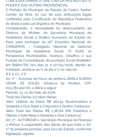
CONCEDER DIÁRIAS A DIRETORA DA MULHER DESTE
PODER E DAS OUTRAS PROVIDÊNCIAS.
O Prefeito do Município de Plácido de Castro, Senhor
Camilo da Silva, no uso de suas atribuições legais
conferidas pela Constituição da República Federativa
do Brasil e pela Lei Orgânica do Município.
Considerando, a necessidade do deslocamento da
Diretora da Mulher; da Secretária Municipal de
Assistência Social e Direitos Humanos, ao Estado do
Pará, para participar da 26º Encontro Nacional do
CONGEMAS – Colegiado Nacional de Gestores
Municipais de Assistência Social, “O SUAS na
Perspectiva Municipalista: Avanços, Desafios e sua
Função da Consolidação da proteção Social Brasileira”,
em Belém/PA; nos dias 21 e 22/05/2026, devido ao
translado, acentua-se ½ na ida e ½ no retorno.
R E S O L V E:
Art. 1º - Autorizar em favor da senhora JÂMILA SURAYA
VIEIRA DE SOUZA, (Diretora da Mulher), CPF:
004.782.402-60
, a diária a seguir:
Período: 21, 22 de maio de 2026;
Total das Diárias: 03 (dias) diárias;
Valor Unitário da Diária: R$ 462,54 (Quatrocentos e
Sessenta e Dois Reais e Cinquenta e Quatro Centavos);
Valor Total das Diárias: R$ 1.387,62 (Mil Trezentos e
Oitenta e Sete Reais e Sessenta e Dois Centavos);
Art. 2º- AUTORIZAR o Secretário Municipal de Finanças
a efetuar o pagamento das diárias de que trata o Art.
1º da presente portaria, para fora do Estado, conforme
legislação vigente.