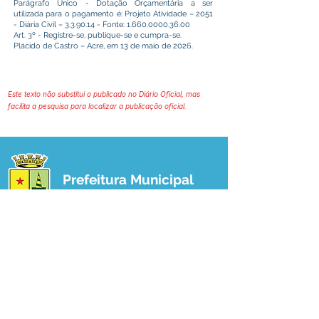
Parágrafo Único - Dotação Orçamentária a ser
utilizada para o pagamento é: Projeto Atividade – 2051
- Diária Civil – 3.3.90.14 - Fonte:
1.660.0000.36.00
Art. 3º - Registre-se, publique-se e cumpra-se.
Plácido de Castro – Acre, em 13 de maio de 2026.
Este texto não substitui o publicado no Diário Oficial, mas
facilita a pesquisa para localizar a publicação oficial.
Prefeitura Municipal
de Plácido de Castro
Poder Executivo
SERVIÇO DE ATENDIMENTO AO 
CIDADÃO (SIC) E OUVIDORIA
Prefeitura de Plácido de Castro - Estado 
do Acre
CNPJ 04.076.733/0001-60