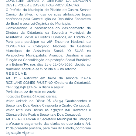
CONCEDER DIÁRIAS A DIRETORA DA CIDADANIA
DESTE PODER E DAS OUTRAS PROVIDÊNCIAS.
O Prefeito do Município de Plácido de Castro, Senhor
Camilo da Silva, no uso de suas atribuições legais
conferidas pela Constituição da República Federativa
do Brasil e pela Lei Orgânica do Município.
Considerando, a necessidade do deslocamento da
Diretora da Cidadania; da Secretária Municipal de
Assistência Social e Direitos Humanos, ao Estado do
Pará, para participar da 26º Encontro Nacional do
CONGEMAS – Colegiado Nacional de Gestores
Municipais de Assistência Social, “O SUAS na
Perspectiva Municipalista: Avanços, Desafios e sua
Função da Consolidação da proteção Social Brasileira”,
em Belém/PA; nos dias 21 e 22/05/2026, devido ao
translado, acentua-se ½ na ida e ½ no retorno.
R E S O L V E:
Art. 1º - Autorizar em favor da senhora MARIA
ROZILANE GOMES FAUSTINO, (Diretora da Cidadania),
CPF:
695.046.522-04
, a diária a seguir:
Período: 21, 22 de maio de 2026;
Total das Diárias: 03 (dias) diárias;
Valor Unitário da Diária: R$ 462,54 (Quatrocentos e
Sessenta e Dois Reais e Cinquenta e Quatro Centavos);
Valor Total das Diárias: R$ 1.387,62 (Mil Trezentos e
Oitenta e Sete Reais e Sessenta e Dois Centavos);
Art. 2º- AUTORIZAR o Secretário Municipal de Finanças
a efetuar o pagamento das diárias de que trata o Art.
1º da presente portaria, para fora do Estado, conforme
legislação vigente.