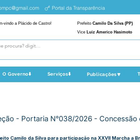
epmpc@gmail.com
Portal da Transparência
m-vindo a Plácido de Castro!
Prefeito
Camilo Da Silva (PP)
Vice
Luiz Americo Hasimoto
O Governo⬇️
Serviços⬇️
T
Publicações🔽
eção - Portaria N°038/2026 - Concessão d
ito Camilo da Silva para participação na XXVII Marcha a B