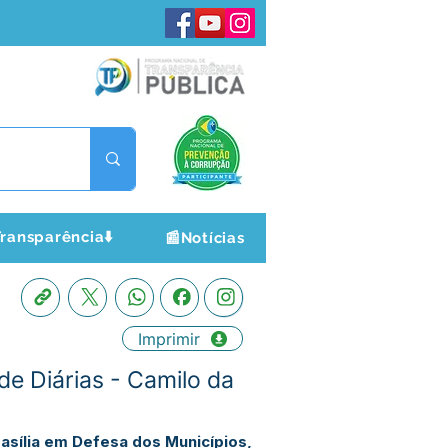
ransparência⬇️
📰Notícias
Imprimir
e Diárias - Camilo da
rasília em Defesa dos Municípios,