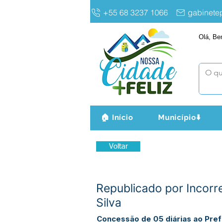
+55 68 3237 1066
gabinet
Olá, Be
🏠 Início
Município⬇️
Voltar
Republicado por Incorr
Silva
Concessão de 05 diárias ao Prefe