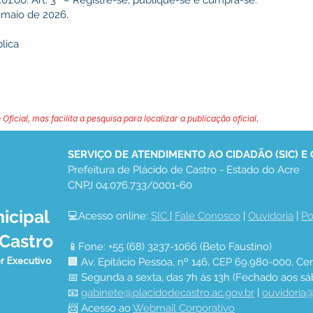
0.01.00. Art. 3º – Registre-se, publique-se e cumpra-se.
 maio de 2026.
lica
 Oficial, mas facilita a pesquisa para localizar a publicação oficial.
SERVIÇO DE ATENDIMENTO AO CIDADÃO (SIC) E
Prefeitura de Plácido de Castro - Estado do Acre
CNPJ 04.076.733/0001-60
icipal
💻Acesso online: 
SIC 
| 
Fale Conosco
 | 
Ouvidoria
 | 
Po
 Castro
📱Fone: +55 (68) 3237-1066 (Beto Faustino)
r Executivo
🏢 Av. Epitácio Pessoa, nº 146, CEP 69.980-000, Cen
📅 Segunda a sexta, das 7h às 13h (Fechado aos sá
📧 
gabinete@placidodecastro.ac.gov.br
 | 
ouvidoria@
📨 Acesso ao 
Webmail Corporativo