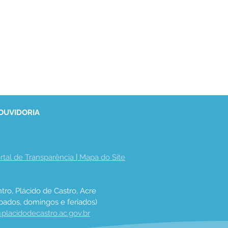
 OUVIDORIA
rtal de Transparência
 | 
Mapa do Site
tro, Plácido de Castro, Acre
bados, domingos e feriados)
placidodecastro.ac.gov.br