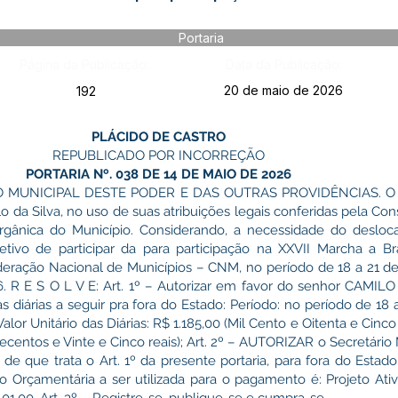
Portaria
Página da Publicação:
Data da Publicação:
20 de maio de 2026
192
PLÁCIDO DE CASTRO
REPUBLICADO POR INCORREÇÃO
PORTARIA Nº. 038 DE 14 DE MAIO DE 2026
MUNICIPAL DESTE PODER E DAS OUTRAS PROVIDÊNCIAS. O Pr
o da Silva, no uso de suas atribuições legais conferidas pela Con
Orgânica do Município. Considerando, a necessidade do desloc
etivo de participar da para participação na XXVII Marcha a B
deração Nacional de Municípios – CNM, no período de 18 a 21 d
. R E S O L V E: Art. 1º – Autorizar em favor do senhor CAMIL
s diárias a seguir pra fora do Estado: Período: no período de 18
; Valor Unitário das Diárias: R$ 1.185,00 (Mil Cento e Oitenta e Cinco
vecentos e Vinte e Cinco reais); Art. 2º – AUTORIZAR o Secretário
de que trata o Art. 1º da presente portaria, para fora do Estad
o Orçamentária a ser utilizada para o pagamento é: Projeto Ativ