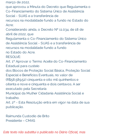
março de 2022,
que aprovou a Minuta do Decreto que Regulamenta o
Co-Financiamento do Sistema Único de Assistência
Social - SUAS e a transferência de
recursos na modalidade fundo a fundo no Estado do
Acre;
Considerando ainda, o Decreto Nº 11.034, de 18 de
abril de 2022, que
Regulamenta o Co-Financiamento do Sistema Único
de Assistência Social - SUAS e a transferência de
recursos na modalidade fundo a fundo
no Estado do Acre.
RESOLVE:
Art. 1º Aprovar o Termo Aceite do Co-Financiamento
Estadual para custeio
dos Blocos de Proteção Social Básica, Proteção Social
Especial e Benefícios Eventuais, no valor de
(R$58.589,52) cinquenta e oito mil quinhentos e
oitenta e nove e cinquenta e dois centavos. A ser
executado pela Secretaria
Municipal da Mulher Cidadania Assistência Social e
trabalho.
Art. 2º - Esta Resolução entra em vigor na data de sua
publicação.
Raimunda Custodio de Brito
Presidente – CMAS
Este texto não substitui o publicado no Diário Oficial, mas