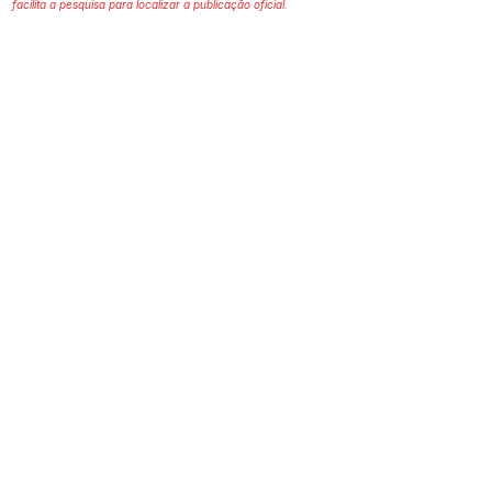
facilita a pesquisa para localizar a publicação oficial.
Prefeitura Municipal
de Plácido de Castro
Poder Executivo
SERVIÇO DE ATENDIMENTO AO 
CIDADÃO (SIC) E OUVIDORIA
Prefeitura de Plácido de Castro - Estado 
do Acre
CNPJ 04.076.733/0001-60
💻Acesso online: 
SIC 
| 
Fale Conosco
 | 
Ouvidoria
 | 
Portal de Transparência
 | 
Mapa do Site
📱Fone: +55 (68) 3237-1066 (Beto 