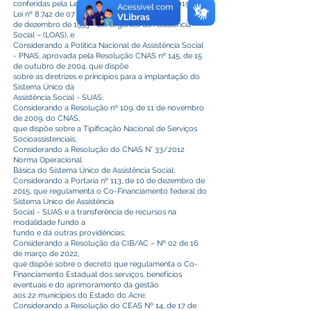
conferidas pela Lei 660 de 15 de outubro de 2019, e a
Lei nº 8.742 de 07
de dezembro de 1993 - Lei Orgânica da Assistência
Social – (LOAS), e
Considerando a Política Nacional de Assistência Social
- PNAS, aprovada pela Resolução CNAS nº 145, de 15
de outubro de 2004, que dispõe
sobre as diretrizes e princípios para a implantação do
Sistema Único da
Assistência Social - SUAS;
Considerando a Resolução nº 109, de 11 de novembro
de 2009, do CNAS,
que dispõe sobre a Tipificação Nacional de Serviços
Socioassistenciais;
Considerando a Resolução do CNAS N° 33/2012
Norma Operacional
Básica do Sistema Único de Assistência Social;
Considerando a Portaria nº 113, de 10 de dezembro de
2015, que regulamenta o Co-Financiamento federal do
Sistema Único de Assistência
Social - SUAS e a transferência de recursos na
modalidade fundo a
fundo e dá outras providências;
Considerando a Resolução da CIB/AC – Nº 02 de 16
de março de 2022,
que dispõe sobre o decreto que regulamenta o Co-
Financiamento Estadual dos serviços, benefícios
eventuais e do aprimoramento da gestão
aos 22 municípios do Estado do Acre;
Considerando a Resolução do CEAS Nº 14, de 17 de