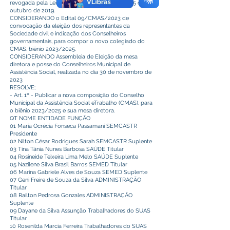
revogada pela Lei Municipal do SUAS 660 de 15 de
outubro de 2019.
CONSIDERANDO o Edital 09/CMAS/2023 de
convocação da eleição dos representantes da
Sociedade civil e indicação dos Conselheiros
governamentais, para compor o novo colegiado do
CMAS, biênio 2023/2025.
CONSIDERANDO Assembleia de Eleição da mesa
diretora e posse do Conselheiros Municipal de
Assistência Social, realizada no dia 30 de novembro de
2023
RESOLVE;
- Art. 1º - Publicar a nova composição do Conselho
Municipal da Assistência Social eTrabalho (CMAS), para
o biênio 2023/2025 e sua mesa diretora.
QT NOME ENTIDADE FUNÇÃO
01 Maria Ocrécia Fonseca Passamani SEMCASTR
Presidente
02 Nilton César Rodrigues Sarah SEMCASTR Suplente
03 Tina Tânia Nunes Barbosa SAÚDE Titular
04 Rosineide Teixeira Lima Melo SAÚDE Suplente
05 Nazilene Silva Brasil Barros SEMED Titular
06 Marina Gabriele Alves de Souza SEMED Suplente
07 Geni Freire de Souza da Silva ADMINISTRAÇÃO
Titular
08 Railton Pedrosa Gonzales ADMINISTRAÇÃO
Suplente
09 Dayane da Silva Assunção Trabalhadores do SUAS
Titular
10 Rosenilda Marcia Ferreira Trabalhadores do SUAS