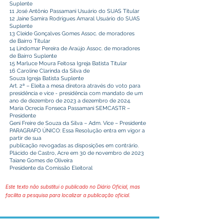
Suplente
11 José Antônio Passamani Usuário do SUAS Titular
12 Jaíne Samira Rodrigues Amaral Usuário do SUAS
Suplente
13 Cleide Gonçalves Gomes Assoc. de moradores
de Bairro Titular
14 Lindomar Pereira de Araújo Assoc. de moradores
de Bairro Suplente
15 Marluce Moura Feitosa Igreja Batista Titular
16 Caroline Clarinda da Silva de
Souza Igreja Batista Suplente
Art. 2ª – Eleita a mesa diretora através do voto para
presidência e vice - presidência com mandato de um
ano de dezembro de 2023 a dezembro de 2024.
Maria Ocrecia Fonseca Passamani SEMCASTR –
Presidente
Geni Freire de Souza da Silva – Adm. Vice – Presidente
PARAGRAFO ÚNICO: Essa Resolução entra em vigor a
partir de sua
publicação revogadas as disposições em contrário.
Plácido de Castro, Acre em 30 de novembro de 2023
Taiane Gomes de Oliveira
Presidente da Comissão Eleitoral
Este texto não substitui o publicado no Diário Oficial, mas
facilita a pesquisa para localizar a publicação oficial.