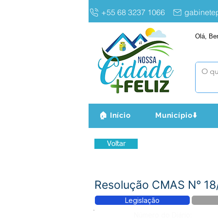
+55 68 3237 1066
gabinet
Olá, Be
🏠 Início
Município⬇️
Voltar
Resolução CMAS N° 18/
Legislação
Número do Diário: