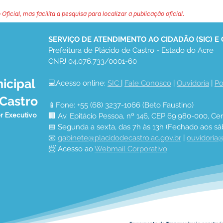
 Oficial, mas facilita a pesquisa para localizar a publicação oficial.
SERVIÇO DE ATENDIMENTO AO CIDADÃO (SIC) E
Prefeitura de Plácido de Castro - Estado do Acre
CNPJ 04.076.733/0001-60
icipal
💻Acesso online: 
SIC 
| 
Fale Conosco
 | 
Ouvidoria
 | 
Po
 Castro
📱Fone: +55 (68) 3237-1066 (Beto Faustino)
r Executivo
🏢 Av. Epitácio Pessoa, nº 146, CEP 69.980-000, Cen
📅 Segunda a sexta, das 7h às 13h (Fechado aos sá
📧 
gabinete@placidodecastro.ac.gov.br
 | 
ouvidoria@
📨 Acesso ao 
Webmail Corporativo