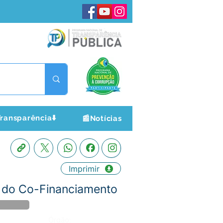
ransparência⬇️
📰Notícias
Imprimir
a do Co-Financiamento
Órgão: