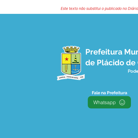
Este texto não substitui o publicado no Diário
Prefeitura Mun
de Plácido de
Pode
Fale na Prefeitura
Whatsapp