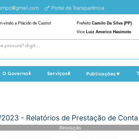
epmpc@gmail.com
Portal da Transparência
m-vindo a Plácido de Castro!
Prefeito
Camilo Da Silva (PP)
Vice
Luiz Americo Hasimoto
O Governo⬇️
Serviços⬇️
T
Publicações🔽
2023 - Relatórios de Prestação de Cont
Resolução
Página da Publicação:
Data da Publicação: