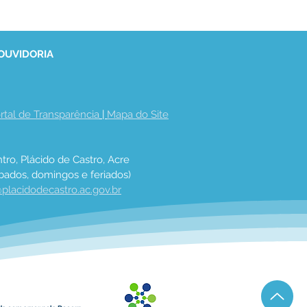
 OUVIDORIA
rtal de Transparência
 | 
Mapa do Site
tro, Plácido de Castro, Acre
bados, domingos e feriados)
placidodecastro.ac.gov.br