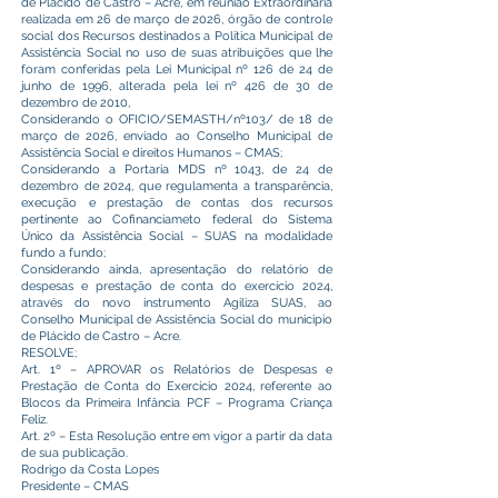
de Plácido de Castro – Acre, em reunião Extraordinária
realizada em 26 de março de 2026, órgão de controle
social dos Recursos destinados a Política Municipal de
Assistência Social no uso de suas atribuições que lhe
foram conferidas pela Lei Municipal nº 126 de 24 de
junho de 1996, alterada pela lei nº 426 de 30 de
dezembro de 2010,
Considerando o OFICIO/SEMASTH/nº103/ de 18 de
março de 2026, enviado ao Conselho Municipal de
Assistência Social e direitos Humanos – CMAS;
Considerando a Portaria MDS nº 1043, de 24 de
dezembro de 2024, que regulamenta a transparência,
execução e prestação de contas dos recursos
pertinente ao Cofinanciameto federal do Sistema
Único da Assistência Social – SUAS na modalidade
fundo a fundo;
Considerando ainda, apresentação do relatório de
despesas e prestação de conta do exercício 2024,
através do novo instrumento Agiliza SUAS, ao
Conselho Municipal de Assistência Social do municipio
de Plácido de Castro – Acre.
RESOLVE;
Art. 1º – APROVAR os Relatórios de Despesas e
Prestação de Conta do Exercício 2024, referente ao
Blocos da Primeira Infância PCF – Programa Criança
Feliz.
Art. 2º – Esta Resolução entre em vigor a partir da data
de sua publicação.
Rodrigo da Costa Lopes
Presidente – CMAS