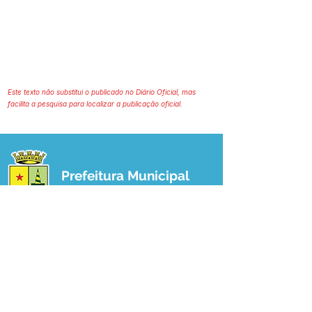
Este texto não substitui o publicado no Diário Oficial, mas
facilita a pesquisa para localizar a publicação oficial.
Prefeitura Municipal
de Plácido de Castro
Poder Executivo
SERVIÇO DE ATENDIMENTO AO 
CIDADÃO (SIC) E OUVIDORIA
Prefeitura de Plácido de Castro - Estado 
do Acre
CNPJ 04.076.733/0001-60