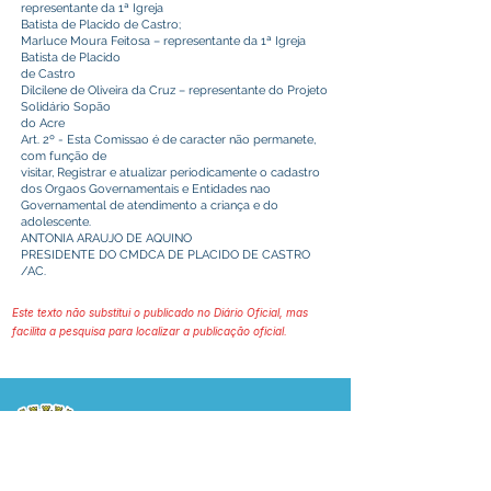
representante da 1ª Igreja
Batista de Placido de Castro;
Marluce Moura Feitosa – representante da 1ª Igreja
Batista de Placido
de Castro
Dilcilene de Oliveira da Cruz – representante do Projeto
Solidário Sopão
do Acre
Art. 2º - Esta Comissao é de caracter não permanete,
com função de
visitar, Registrar e atualizar periodicamente o cadastro
dos Orgaos Governamentais e Entidades nao
Governamental de atendimento a criança e do
adolescente.
ANTONIA ARAUJO DE AQUINO
PRESIDENTE DO CMDCA DE PLACIDO DE CASTRO
/AC.
Este texto não substitui o publicado no Diário Oficial, mas
facilita a pesquisa para localizar a publicação oficial.
Prefeitura Municipal
de Plácido de Castro