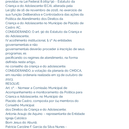
previstas na Lei Federal 8.069/90 - Estatuto da
Criança e do Adolescente (ECA), alterada pela
Lei 582 de 16 de novembro de 2016, no exercício de
sua função Deliberativa e Controladora das ações da
Política de Atendimento dos Direitos da
Criança e do Adolescente no Município de Plácido de
Castro AC,
CONSIDERANDO, O art. 90 do Estatuto da Criança e
do Adolescente,
IV acolhimento institucional, § 1º As entidades
governamentais e não
governamentais deverão proceder á inscrição de seus
programas, es
pecificando os regimes de atendimento, na forma
definida neste artigo,
no conselho da criança e do adolescente.
CONSIDERANDO, a votação da plenaria do CMDCA,
em reunião ordenaria realizada em 19 de outubro de
2023;
RESOLVE:
Art. 1º. - Nomear a Comissão Municipal de
Acompanhamento e monitoramento da Politica para
Crianca e Adolescente, no Municipio de
Placido de Castro, composta por 04 membros do
Conselho Municipal
dos Direitos da Criança e do Adolescente;
Antonia Araujo de Aquino – representante de Entidade
Igreja Católico
Bom Jesus do Abunã;
Patricia Caroline F. Garcia da Silva Nunes -