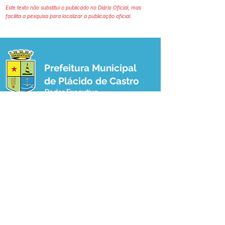
Este texto não substitui o publicado no Diário Oficial, mas
facilita a pesquisa para localizar a publicação oficial.
Prefeitura Municipal
de Plácido de Castro
Poder Executivo
SERVIÇO DE ATENDIMENTO AO 
CIDADÃO (SIC) E OUVIDORIA
Prefeitura de Plácido de Castro - Estado 
do Acre
CNPJ 04.076.733/0001-60
💻Acesso online: 
SIC 
| 
Fale Conosco
 | 
Ouvidoria
 | 
Portal de Transparência
 | 
Mapa do Site