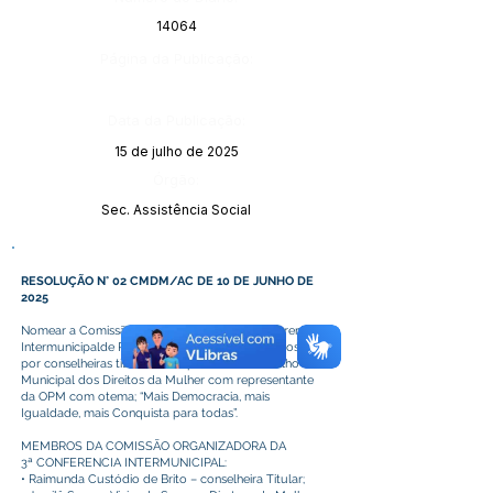
14064
Página da Publicação:
Data da Publicação:
15 de julho de 2025
Órgão:
Sec. Assistência Social
RESOLUÇÃO N° 02 CMDM/AC DE 10 DE JUNHO DE
2025
Nomear a Comissão Organizadora da 3a Conferencia
Intermunicipalde Políticas para mulheres, composta
por conselheiras titulares e suplentes doConselho
Municipal dos Direitos da Mulher com representante
da OPM com otema; “Mais Democracia, mais
Igualdade, mais Conquista para todas”.
MEMBROS DA COMISSÃO ORGANIZADORA DA
3ª CONFERENCIA INTERMUNICIPAL:
• Raimunda Custódio de Brito – conselheira Titular;