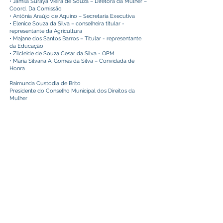
• Jamilâ Suraya Vieira de Souza – Diretora da Mulher –
Coord. Da Comissão
• Antônia Araújo de Aquino – Secretaria Executiva
• Elenice Souza da Silva – conselheira titular -
representante da Agricultura
• Majane dos Santos Barros – Titular - representante
da Educação
• Zilcleide de Souza Cesar da Silva - OPM
• Maria Silvana A. Gomes da Silva – Convidada de
Honra
Raimunda Custodia de Brito
Presidente do Conselho Municipal dos Direitos da
Mulher