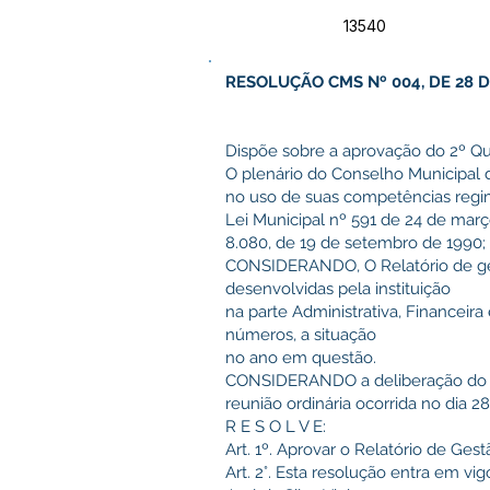
13540
RESOLUÇÃO CMS Nº 004, DE 28 D
Dispõe sobre a aprovação do 2º Qu
O plenário do Conselho Municipal 
no uso de suas competências regim
Lei Municipal nº 591 de 24 de març
8.080, de 19 de setembro de 1990;
CONSIDERANDO, O Relatório de ges
desenvolvidas pela instituição
na parte Administrativa, Financeir
números, a situação
no ano em questão.
CONSIDERANDO a deliberação do 
reunião ordinária ocorrida no dia 28
R E S O L V E:
Art. 1º. Aprovar o Relatório de Ges
Art. 2°. Esta resolução entra em vi