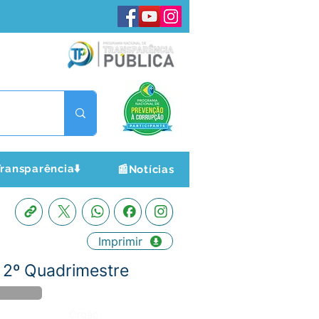
ransparência⬇️
📰Notícias
Imprimir
 2º Quadrimestre
Órgão: