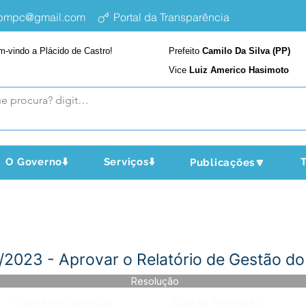
epmpc@gmail.com
Portal da Transparência
m-vindo a Plácido de Castro!
Prefeito
Camilo Da Silva (PP)
Vice
Luiz Americo Hasimoto
O Governo⬇️
Serviços⬇️
T
Publicações🔽
2023 - Aprovar o Relatório de Gestão do
Resolução
Página da Publicação:
Data da Publicação: