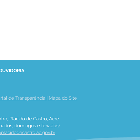
 OUVIDORIA
rtal de Transparência
 | 
Mapa do Site
tro, Plácido de Castro, Acre
bados, domingos e feriados)
placidodecastro.ac.gov.br