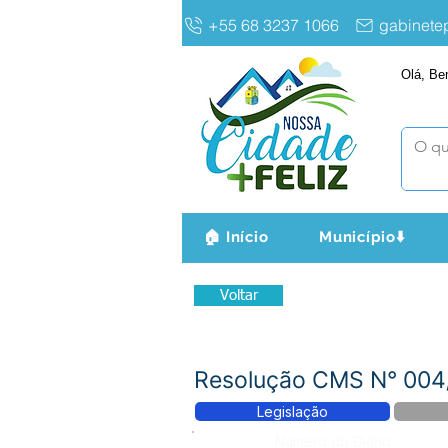
+55 68 3237 1066
gabinet
Olá, Be
🏠 Início
Município⬇️
Voltar
Resolução CMS N° 004/
Legislação
Número do Diário: