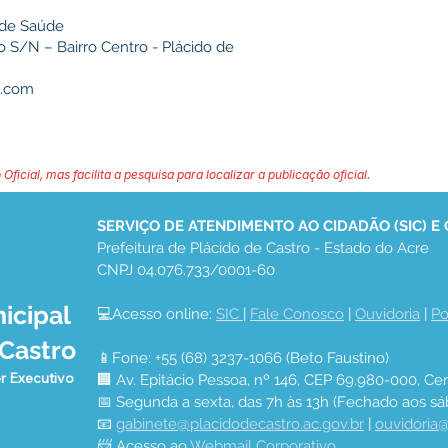
 de Saúde
S/N – Bairro Centro - Plácido de
l.com
 Oficial, mas facilita a pesquisa para localizar a publicação oficial.
SERVIÇO DE ATENDIMENTO AO CIDADÃO (SIC) E
Prefeitura de Plácido de Castro - Estado do Acre
CNPJ 04.076.733/0001-60
icipal
💻Acesso online: 
SIC 
| 
Fale Conosco
 | 
Ouvidoria
 | 
Po
 Castro
📱Fone: +55 (68) 3237-1066 (Beto Faustino)
r Executivo
🏢 Av. Epitácio Pessoa, nº 146, CEP 69.980-000, Cen
📅 Segunda a sexta, das 7h às 13h (Fechado aos sá
📧 
gabinete@placidodecastro.ac.gov.br
 | 
ouvidoria@
📨 Acesso ao 
Webmail Corporativo