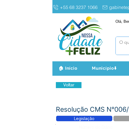
+55 68 3237 1066
gabinet
Olá, Be
🏠 Início
Município⬇️
Voltar
Resolução CMS N°006/2
Legislação
Número do Diário: