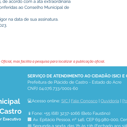
 de acordo com a ata extraordinária
conferidas ao Conselho Municipal de
igor na data de sua assinatura.
023.
 Oficial, mas facilita a pesquisa para localizar a publicação oficial.
SERVIÇO DE ATENDIMENTO AO CIDADÃO (SIC) E
Prefeitura de Plácido de Castro - Estado do Acre
CNPJ 04.076.733/0001-60
icipal
💻Acesso online: 
SIC 
| 
Fale Conosco
 | 
Ouvidoria
 | 
Po
 Castro
📱Fone: +55 (68) 3237-1066 (Beto Faustino)
r Executivo
🏢 Av. Epitácio Pessoa, nº 146, CEP 69.980-000, Cen
📅 Segunda a sexta, das 7h às 13h (Fechado aos sá