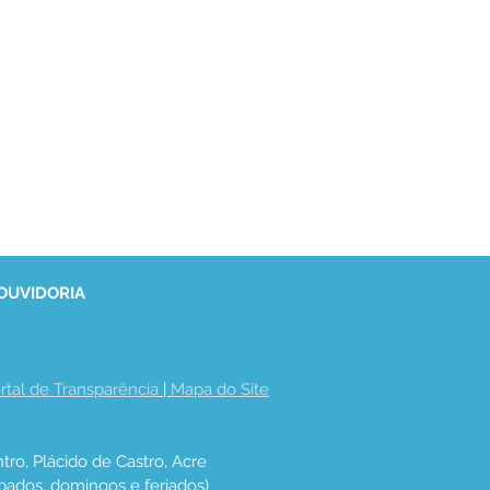
 OUVIDORIA
rtal de Transparência
 | 
Mapa do Site
tro, Plácido de Castro, Acre
bados, domingos e feriados)