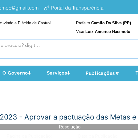
epmpc@gmail.com
Portal da Transparência
m-vindo a Plácido de Castro!
Prefeito
Camilo Da Silva (PP)
Vice
Luiz Americo Hasimoto
O Governo⬇️
Serviços⬇️
T
Publicações🔽
023 - Aprovar a pactuação das Metas e 
Resolução
Página da Publicação:
Data da Publicação: