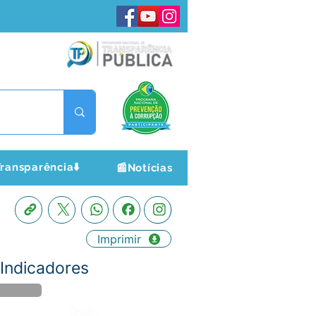
ransparência⬇️
📰Notícias
Imprimir
Indicadores
Órgão: