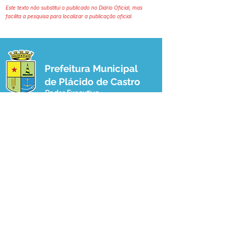
Este texto não substitui o publicado no Diário Oficial, mas
facilita a pesquisa para localizar a publicação oficial.
Prefeitura Municipal
de Plácido de Castro
Poder Executivo
SERVIÇO DE ATENDIMENTO AO 
CIDADÃO (SIC) E OUVIDORIA
Prefeitura de Plácido de Castro - Estado 
do Acre
CNPJ 04.076.733/0001-60
💻Acesso online: 
SIC 
| 
Fale Conosco
 | 
Ouvidoria
 | 
Portal de Transparência
 | 
Mapa do Site