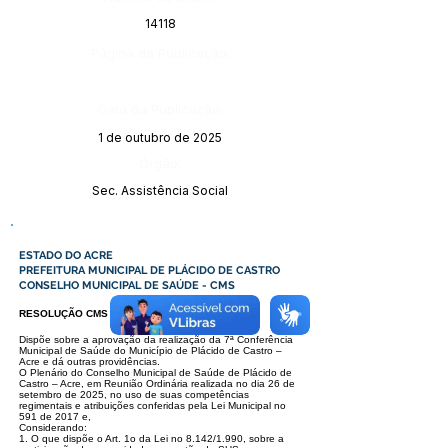
14118
Página da Publicação:
Data da Publicação:
1 de outubro de 2025
Órgão:
Sec. Assistência Social
ESTADO DO ACRE
PREFEITURA MUNICIPAL DE PLÁCIDO DE CASTRO
CONSELHO MUNICIPAL DE SAÚDE - CMS
RESOLUÇÃO CMS N° 10/2025
Dispõe sobre a aprovação da realização da 7ª Conferência
Municipal de Saúde do Município de Plácido de Castro –
Acre e dá outras providências.
O Plenário do Conselho Municipal de Saúde de Plácido de
Castro – Acre, em Reunião Ordinária realizada no dia 26 de
setembro de 2025, no uso de suas
competências
regimentais e atribuições conferidas pela Lei Municipal no
591 de 2017 e,
Considerando:
1. O que dispõe o Art. 1o da Lei no 8.142/1.990, sobre a