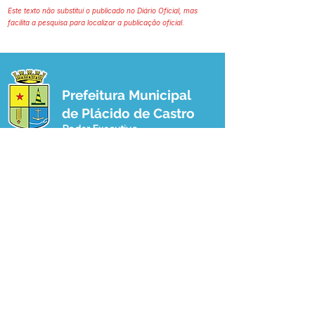
Este texto não substitui o publicado no Diário Oficial, mas
facilita a pesquisa para localizar a publicação oficial.
Prefeitura Municipal
de Plácido de Castro
Poder Executivo
SERVIÇO DE ATENDIMENTO AO 
CIDADÃO (SIC) E OUVIDORIA
Prefeitura de Plácido de Castro - Estado 
do Acre
CNPJ 04.076.733/0001-60
💻Acesso online: 
SIC 
| 
Fale Conosco
 | 
Ouvidoria
 | 
Portal de Transparência
 | 
Mapa do Site