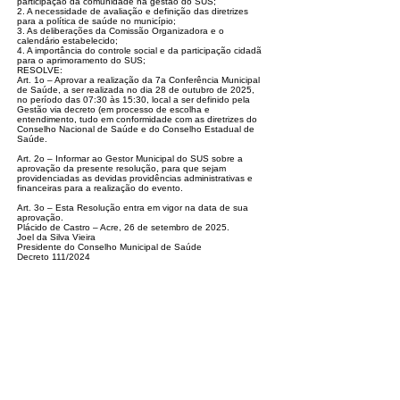
participação da comunidade na gestão do SUS;
2. A necessidade de avaliação e definição das diretrizes
para a política de saúde no município;
3. As deliberações da Comissão Organizadora e o
calendário estabelecido;
4. A importância do controle social e da participação cidadã
para o aprimoramento do SUS;
RESOLVE:
Art. 1o – Aprovar a realização da 7a Conferência Municipal
de Saúde, a ser realizada no dia 28 de outubro de 2025,
no período das 07:30 às 15:30, local a
ser definido pela
Gestão via decreto (em processo de escolha e
entendimento, tudo em conformidade com as diretrizes do
Conselho Nacional de Saúde e do
Conselho Estadual de
Saúde.
Art. 2o – Informar ao Gestor Municipal do SUS sobre a
aprovação da presente resolução, para que sejam
providenciadas as devidas providências administrati
vas e
financeiras para a realização do evento.
Art. 3o – Esta Resolução entra em vigor na data de sua
aprovação.
Plácido de Castro – Acre, 26 de setembro de 2025.
Joel da Silva Vieira
Presidente do Conselho Municipal de Saúde
Decreto 111/2024