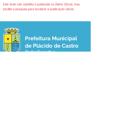
Este texto não substitui o publicado no Diário Oficial, mas
facilita a pesquisa para localizar a publicação oficial.
Prefeitura Municipal
de Plácido de Castro
Poder Executivo
SERVIÇO DE ATENDIMENTO AO 
CIDADÃO (SIC) E OUVIDORIA
Prefeitura de Plácido de Castro - Estado 
do Acre
CNPJ 04.076.733/0001-60
💻Acesso online: 
SIC 
| 
Fale Conosco
 | 
Ouvidoria
 | 
Portal de Transparência
 | 
Mapa do Site