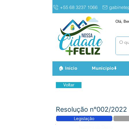
+55 68 3237 1066
gabinet
Olá, Be
🏠 Início
Município⬇️
Voltar
Resolução n°002/2022 -
Legislação
Número do Diário: