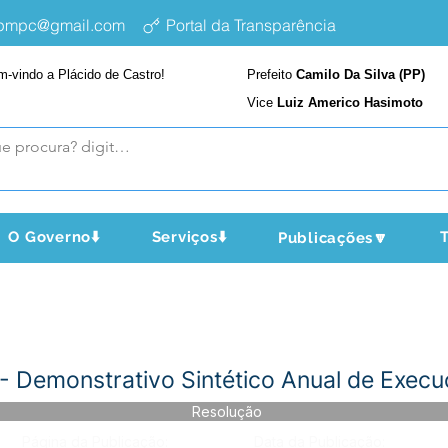
epmpc@gmail.com
Portal da Transparência
m-vindo a Plácido de Castro!
Prefeito
Camilo Da Silva (PP)
Vice
Luiz Americo Hasimoto
O Governo⬇️
Serviços⬇️
T
Publicações🔽
 Demonstrativo Sintético Anual de Execu
Resolução
Página da Publicação:
Data da Publicação: