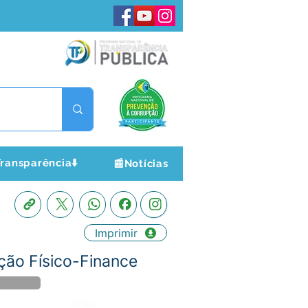
ransparência⬇️
📰Notícias
Imprimir
ção Físico-Finance
Órgão: