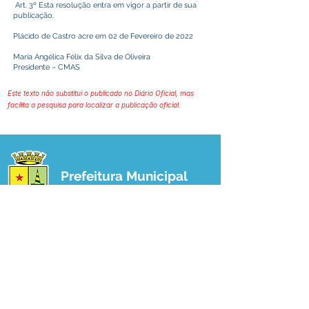
Art. 3º Esta resolução entra em vigor a partir de sua
publicação.
Plácido de Castro acre em 02 de Fevereiro de 2022
Maria Angélica Félix da Silva de Oliveira
Presidente – CMAS
Este texto não substitui o publicado no Diário Oficial, mas
facilita a pesquisa para localizar a publicação oficial.
Prefeitura Municipal
de Plácido de Castro
Poder Executivo
SERVIÇO DE ATENDIMENTO AO 
CIDADÃO (SIC) E OUVIDORIA
Prefeitura de Plácido de Castro - Estado 
do Acre
CNPJ 04.076.733/0001-60