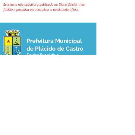
Este texto não substitui o publicado no Diário Oficial, mas
facilita a pesquisa para localizar a publicação oficial.
Prefeitura Municipal
de Plácido de Castro
Poder Executivo
SERVIÇO DE ATENDIMENTO AO 
CIDADÃO (SIC) E OUVIDORIA
Prefeitura de Plácido de Castro - Estado 
do Acre
CNPJ 04.076.733/0001-60
💻Acesso online: 
SIC 
| 
Fale Conosco
 | 
Ouvidoria
 | 
Portal de Transparência
 | 
Mapa do Site