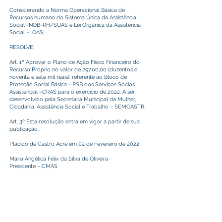
Considerando a Norma Operacional Básica de
Recursos humano do Sistema Única da Assistência
Social -NOB-RH/SUAS e Lei Orgânica da Assistência
Social –LOAS;
RESOLVE;
Art. 1º Aprovar o Plano de Ação Físico Financeiro do
Recurso Próprio no valor de 297.00,00 (duzentos e
noventa e sete mil reais), referente ao Bloco de
Proteção Social Básica - PSB dos Serviços Sócios
Assistencial –CRAS para o exercício de 2022. A ser
desenvolvido pela Secretaria Municipal da Mulher,
Cidadania, Assistência Social e Trabalho – SEMCASTR.
Art. 3º Esta resolução entra em vigor a partir de sua
publicação.
Plácido de Castro Acre em 02 de Fevereiro de 2022
Maria Angélica Félix da Silva de Oliveira
Presidente – CMAS