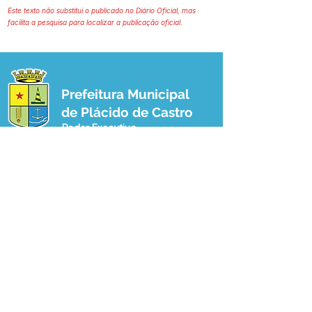
Este texto não substitui o publicado no Diário Oficial, mas
facilita a pesquisa para localizar a publicação oficial.
Prefeitura Municipal
de Plácido de Castro
Poder Executivo
SERVIÇO DE ATENDIMENTO AO 
CIDADÃO (SIC) E OUVIDORIA
Prefeitura de Plácido de Castro - Estado 
do Acre
CNPJ 04.076.733/0001-60
💻Acesso online: 
SIC 
| 
Fale Conosco
 | 
Ouvidoria
 | 
Portal de Transparência
 | 
Mapa do Site