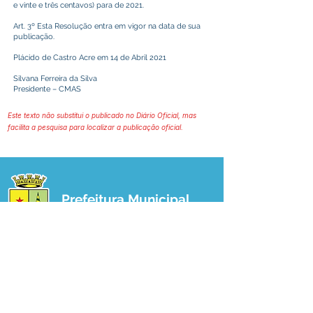
e vinte e três centavos) para de 2021.
Art. 3º Esta Resolução entra em vigor na data de sua
publicação.
Plácido de Castro Acre em 14 de Abril 2021
Silvana Ferreira da Silva
Presidente – CMAS
Este texto não substitui o publicado no Diário Oficial, mas
facilita a pesquisa para localizar a publicação oficial.
Prefeitura Municipal
de Plácido de Castro
Poder Executivo
SERVIÇO DE ATENDIMENTO AO 
CIDADÃO (SIC) E OUVIDORIA
Prefeitura de Plácido de Castro - Estado 