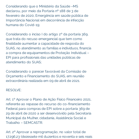
Considerando que o Ministério da Saúde –MS
declarou, por meio da Portaria nº 188 de 3 de
fevereiro de 2020, Emergência em saúde pública de
Importância Nacional em decorrência de infecção
humana do Covid-19;
Considerando o inciso I do artigo 2º da portaria 369,
que trata do recuso emergencial que tem como
finalidade aumentar a capacidade de resposta do
SUAS, no atendimento as famílias e indivíduos, financia
a compra de equipamentos de Proteção Individual –
EPI para profissionais das unidades públicas de
atendimento do SUAS;
Considerando o parecer favorável da Comissão de
Orçamento e Financiamento do SUAS, em reunião
extraordinária realizada em 09 de abril de 2021.
RESOLVE:
Art. 1º Aprovar o Plano de Ação Físico Financeiro 2021,
referente ao repasse do recurso do co-financiamento
Federal para compras de EPI sobre a portaria 369 de
29 de abril de 2020 a ser desenvolvido pela Secretaria
Municipal da Mulher, cidadania, Assistência Social e
Trabalho – SEMCASTR.
Art. 2º Aprovar a reprogramação, no valor total de
17.296,23 (dezessete mil duzentos e noventa e seis reais