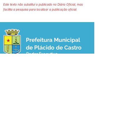
Este texto não substitui o publicado no Diário Oficial, mas
facilita a pesquisa para localizar a publicação oficial.
Prefeitura Municipal
de Plácido de Castro
Poder Executivo
SERVIÇO DE ATENDIMENTO AO 
CIDADÃO (SIC) E OUVIDORIA
Prefeitura de Plácido de Castro - Estado 
do Acre
CNPJ 04.076.733/0001-60
💻Acesso online: 
SIC 
| 
Fale Conosco
 | 
Ouvidoria
 | 
Portal de Transparência
 | 
Mapa do Site