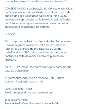
momento os relatórios estão atrasados desde 2020.
CONSIDERANDO a deliberação do Conselho Municipal
de Saúde, em reunião ordinária ocorrida no dia 26 de
agosto de 2022. Resolução 14 de 2022. Na qual foi
deliberada a aprovação do Relatório Anual de Gestão
de 2020, uma vez que é necessário que o conselho
aprecie para seguimento do sistema.
RESOLVE:
Art. 1 º Aprovar o Relatório Anual de Gestão de 2020.
Com as seguintes ressalvas, falta de informações
referentes à planilha de profissionais de saúde
trabalhando no SUS, não cumprimento das metas
pactuadas, falta de maior clareza na planilha do
financeiro.
Art. 2º - Esta Resolução entra em vigor a partir de sua
data de publicação.
v. Diamantino Augusto de Macedo S/N – Bairro
Centro - Plácidode Castro – AC
Fone: (68) 3237 – 1592
Email:
cms.placido.acre2017@gmail.com
Joel da Silva Vieira
Presidente do Conselho Municipal de Saúde