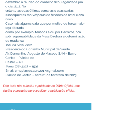
dezembro a reunião do conselho ficou agendada pra
o dia 15.12. No
entanto as duas últimas semanas e suas sextas
subseqüentes são vésperas de feriados de natal e ano
novo.
Caso haja alguma data que por motivo de força maior
seja alterada,
como por exemplo, feriados e ou por Decretos, fica
sob responsabilidade da Mesa Diretora a determinação
de mudança.
Joel da Silva Vieira
Presidente do Conselho Municipal de Saúde
AV. Diamantino Augusto de Macedo S/N – Bairro
Centro - Plácido de
Castro – AC
Fone: (68) 3237 – 1592
Email:
cms.placido.acre2017@gmail.com
Plácido de Castro – Acre 01 de fevereiro de 2023
Este texto não substitui o publicado no Diário Oficial, mas
facilita a pesquisa para localizar a publicação oficial.
Prefeitura Municipal
de Plácido de Castro