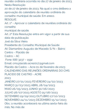
reunião ordinária ocorrida no dia 27 de janeiro de 2023.
Nesta Resolução
20 de 27 de janeiro de 2023. Na qual o cms delibera a
aprovação do calendário de reunião ordinária do
conselho municipal de saúde. Em anexo.
RESOLVE:
Art. 1º - Aprovar o calendário de reuniões ordinária do
conselho
municipal de saúde.
Art. 2º Esta Resolução entra em vigor a partir de sua
data de publicação.
Joel da Silva Vieira
Presidente do Conselho Municipal de Saúde
AV. Diamantino Augusto de Macedo S/N – Bairro
Centro - Plácido de
Castro – AC
Fone: (68) 3237 – 1592
Email:
cms.placido.acre2017@gmail.com
Plácido de Castro – Acre 01 de fevereiro de 2023
CALENDÁRIO DAS REUNIÕES ORDINÁRIAS DO CMS
PLÁCIDO DE CASTRO - ACRE
2023
JANEIRO 27/01/2023 FEVEREIRO 24/02/2023
MARÇO 31/03/2023 ABRIL 28/04/2023
MAIO 26/05/2023 JUNHO 30/06/2023
JULHO 28/07/2023 AGOSTO 25/08/2023
SETEMBRO 29/09/2023 OUTUBRO 27/10/2023
NOVEMBRO 24/11/2023 DEZEMBRO 15/12/2023
Obs.: a reunião acontecerá na ultima sexta-feira do
mês. No mês de