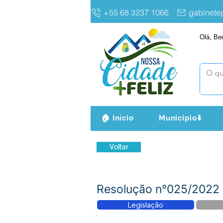
+55 68 3237 1066
gabinet
Olá, Be
🏠 Início
Município⬇️
Voltar
Resolução n°025/2022 -
Legislação
Número do Diário: