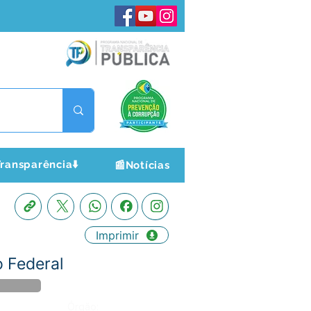
ransparência⬇️
📰Notícias
Imprimir
o Federal
Órgão: