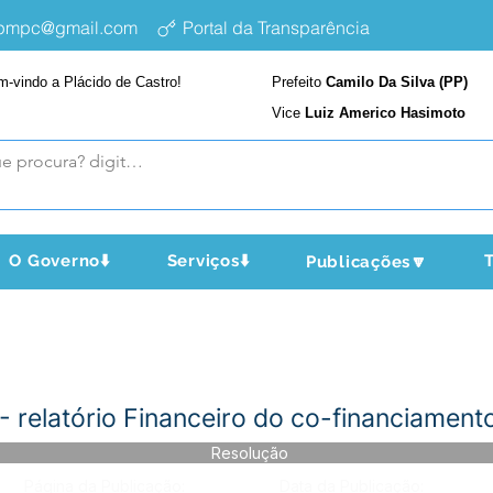
epmpc@gmail.com
Portal da Transparência
m-vindo a Plácido de Castro!
Prefeito
Camilo Da Silva (PP)
Vice
Luiz Americo Hasimoto
O Governo⬇️
Serviços⬇️
T
Publicações🔽
 relatório Financeiro do co-financiament
Resolução
Página da Publicação:
Data da Publicação: