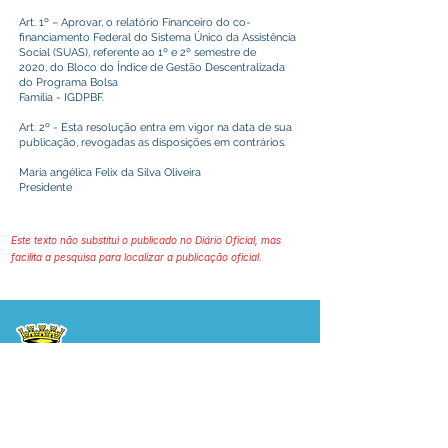
Art. 1º – Aprovar, o relatório Financeiro do co-
financiamento Federal do Sistema Único da Assistência
Social (SUAS), referente ao 1º e 2º semestre de
2020, do Bloco do Índice de Gestão Descentralizada
do Programa Bolsa
Família - IGDPBF.
Art. 2º - Esta resolução entra em vigor na data de sua
publicação, revogadas as disposições em contrários.
Maria angélica Felix da Silva Oliveira
Presidente
Este texto não substitui o publicado no Diário Oficial, mas
facilita a pesquisa para localizar a publicação oficial.
Prefeitura Municipal
de Plácido de Castro
Poder Executivo