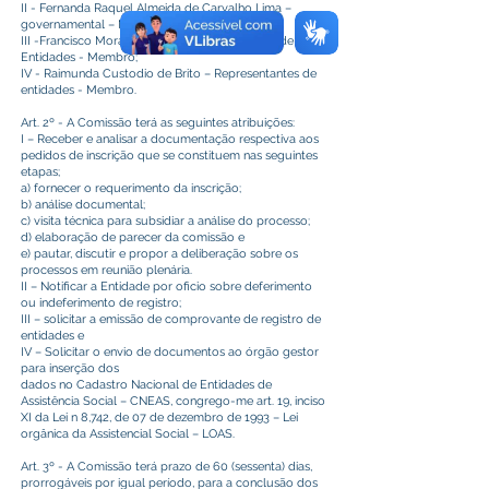
II - Fernanda Raquel Almeida de Carvalho Lima –
governamental – Membro;
III -Francisco Moraes da Silva – Representante de
Entidades - Membro;
IV - Raimunda Custodio de Brito – Representantes de
entidades - Membro.
Art. 2º - A Comissão terá as seguintes atribuições:
I – Receber e analisar a documentação respectiva aos
pedidos de inscrição que se constituem nas seguintes
etapas;
a) fornecer o requerimento da inscrição;
b) análise documental;
c) visita técnica para subsidiar a análise do processo;
d) elaboração de parecer da comissão e
e) pautar, discutir e propor a deliberação sobre os
processos em reunião plenária.
II – Notificar a Entidade por oficio sobre deferimento
ou indeferimento de registro;
III – solicitar a emissão de comprovante de registro de
entidades e
IV – Solicitar o envio de documentos ao órgão gestor
para inserção dos
dados no Cadastro Nacional de Entidades de
Assistência Social – CNEAS, congrego-me art. 19, inciso
XI da Lei n 8,742, de 07 de dezembro de 1993 – Lei
orgânica da Assistencial Social – LOAS.
Art. 3º - A Comissão terá prazo de 60 (sessenta) dias,
prorrogáveis por igual período, para a conclusão dos