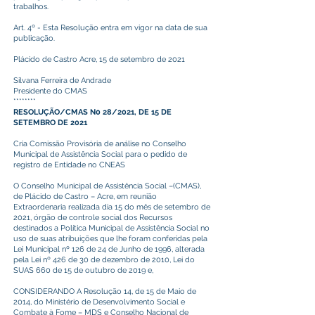
trabalhos.
Art. 4º - Esta Resolução entra em vigor na data de sua
publicação.
Plácido de Castro Acre, 15 de setembro de 2021
Silvana Ferreira de Andrade
Presidente do CMAS
********
RESOLUÇÃO/CMAS N0 28/2021, DE 15 DE
SETEMBRO DE 2021
Cria Comissão Provisória de análise no Conselho
Municipal de Assistência Social para o pedido de
registro de Entidade no CNEAS
O Conselho Municipal de Assistência Social –(CMAS),
de Plácido de Castro – Acre, em reunião
Extraordenaria realizada dia 15 do mês de setembro de
2021, órgão de controle social dos Recursos
destinados a Política Municipal de Assistência Social no
uso de suas atribuições que lhe foram conferidas pela
Lei Municipal nº 126 de 24 de Junho de 1996, alterada
pela Lei nº 426 de 30 de dezembro de 2010, Lei do
SUAS 660 de 15 de outubro de 2019 e,
CONSIDERANDO A Resolução 14, de 15 de Maio de
2014, do Ministério de Desenvolvimento Social e
Combate à Fome – MDS e Conselho Nacional de