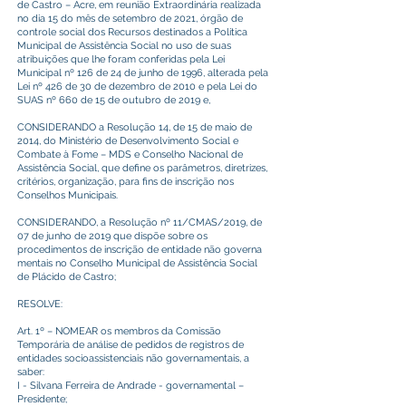
de Castro – Acre, em reunião Extraordinária realizada
no dia 15 do mês de setembro de 2021, órgão de
controle social dos Recursos destinados a Política
Municipal de Assistência Social no uso de suas
atribuições que lhe foram conferidas pela Lei
Municipal nº 126 de 24 de junho de 1996, alterada pela
Lei nº 426 de 30 de dezembro de 2010 e pela Lei do
SUAS nº 660 de 15 de outubro de 2019 e,
CONSIDERANDO a Resolução 14, de 15 de maio de
2014, do Ministério de Desenvolvimento Social e
Combate à Fome – MDS e Conselho Nacional de
Assistência Social, que define os parâmetros, diretrizes,
critérios, organização, para fins de inscrição nos
Conselhos Municipais.
CONSIDERANDO, a Resolução nº 11/CMAS/2019, de
07 de junho de 2019 que dispõe sobre os
procedimentos de inscrição de entidade não governa
mentais no Conselho Municipal de Assistência Social
de Plácido de Castro;
RESOLVE:
Art. 1º – NOMEAR os membros da Comissão
Temporária de análise de pedidos de registros de
entidades socioassistenciais não governamentais, a
saber:
I - Silvana Ferreira de Andrade - governamental –
Presidente;