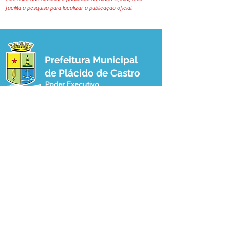
facilita a pesquisa para localizar a publicação oficial.
Prefeitura Municipal
de Plácido de Castro
Poder Executivo
SERVIÇO DE ATENDIMENTO AO 
CIDADÃO (SIC) E OUVIDORIA
Prefeitura de Plácido de Castro - Estado 
do Acre
CNPJ 04.076.733/0001-60
💻Acesso online: 
SIC 
| 
Fale Conosco
 | 
Ouvidoria
 | 
Portal de Transparência
 | 
Mapa do Site
📱Fone: +55 (68) 3237-1066 (Beto 