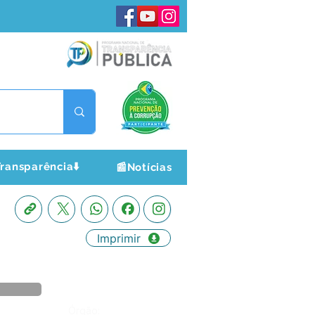
ransparência⬇️
📰Notícias
Imprimir
Órgão: