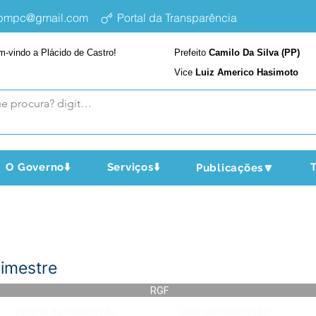
epmpc@gmail.com
Portal da Transparência
m-vindo a Plácido de Castro!
Prefeito
Camilo Da Silva (PP)
Vice
Luiz Americo Hasimoto
O Governo⬇️
Serviços⬇️
T
Publicações🔽
rimestre
RGF
Página da Publicação:
Data da Publicação: