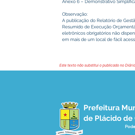
Anexo 6 – Demonstrativo Simplific
Observação:
A publicação do Relatório de Gestã
Resumido de Execução Orçamentár
eletrônicos obrigatórios não dispe
em mais de um local de fácil acess
Este texto não substitui o publicado no Diário
Prefeitura Mun
de Plácido de
Pode