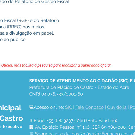
ado do Relatório de Gestão Fiscal
o Fiscal (RGF) e do Relatório
ia (RREO) nos meios
nsa a divulgação em papel,
o ao público.
 Oficial, mas facilita a pesquisa para localizar a publicação oficial.
SERVIÇO DE ATENDIMENTO AO CIDADÃO (SIC) E
Prefeitura de Plácido de Castro - Estado do Acre
CNPJ 04.076.733/0001-60
icipal
💻Acesso online: 
SIC 
| 
Fale Conosco
 | 
Ouvidoria
 | 
Po
 Castro
📱Fone: +55 (68) 3237-1066 (Beto Faustino)
r Executivo
🏢 Av. Epitácio Pessoa, nº 146, CEP 69.980-000, Cen
📅 Segunda a sexta, das 7h às 13h (Fechado aos sá