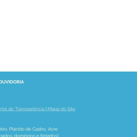
 OUVIDORIA
rtal de Transparência
 | 
Mapa do Site
tro, Plácido de Castro, Acre
bados, domingos e feriados)