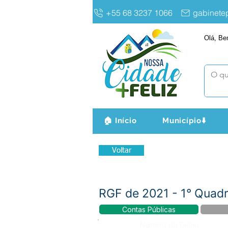
+55 68 3237 1066
gabinet
Olá, Be
🏠 Início
Município⬇️
Voltar
RGF de 2021 - 1° Quad
Contas Públicas
Número do Diário: