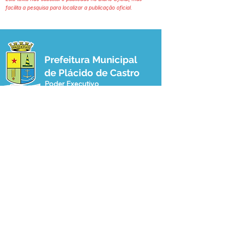
facilita a pesquisa para localizar a publicação oficial.
Prefeitura Municipal
de Plácido de Castro
Poder Executivo
SERVIÇO DE ATENDIMENTO AO 
CIDADÃO (SIC) E OUVIDORIA
Prefeitura de Plácido de Castro - Estado 
do Acre
CNPJ 04.076.733/0001-60
💻Acesso online: 
SIC 
| 
Fale Conosco
 | 
Ouvidoria
 | 
Portal de Transparência
 | 
Mapa do Site
📱Fone: +55 (68) 3237-1066 (Beto 