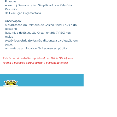
Privadas
Anexo 14 Demonstrativo Simplificado do Relatório
Resumido
da Execução Orçamentária
Observação:
A publicação do Relatório de Gestão Fiscal (RGF) e do
Relatório
Resumido de Execução Orçamentária (RREO) nos
meios
eletrônicos obrigatórios não dispensa a divulgação em
papel,
em mais de um local de fácil acesso ao público.
Este texto não substitui o publicado no Diário Oficial, mas
facilita a pesquisa para localizar a publicação oficial.
Prefeitura Municipal
de Plácido de Castro
Poder Executivo
SERVIÇO DE ATENDIMENTO AO 