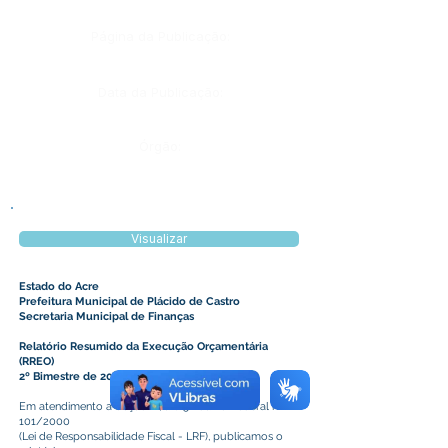
Página da Publicação:
Data da Publicação:
Órgão:
Visualizar
Estado do Acre
Prefeitura Municipal de Plácido de Castro
Secretaria Municipal de Finanças
Relatório Resumido da Execução Orçamentária
(RREO)
2º Bimestre de 2016
Em atendimento a Seção IV, art. 52 da Lei Federal nº
101/2000
(Lei de Responsabilidade Fiscal - LRF), publicamos o