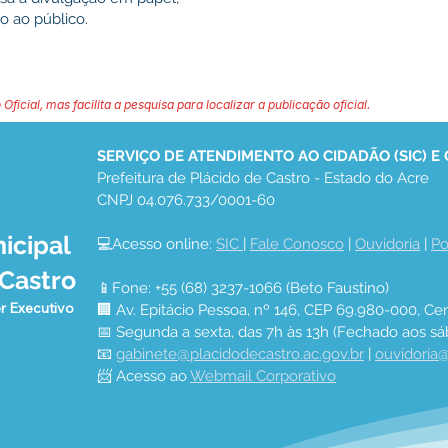
o ao público.
 Oficial, mas facilita a pesquisa para localizar a publicação oficial.
SERVIÇO DE ATENDIMENTO AO CIDADÃO (SIC) E
Prefeitura de Plácido de Castro - Estado do Acre
CNPJ 04.076.733/0001-60
icipal
💻Acesso online: 
SIC 
| 
Fale Conosco
 | 
Ouvidoria
 | 
Po
 Castro
📱Fone: +55 (68) 3237-1066 (Beto Faustino)
r Executivo
🏢 Av. Epitácio Pessoa, nº 146, CEP 69.980-000, Cen
📅 Segunda a sexta, das 7h às 13h (Fechado aos sá
📧 
gabinete@placidodecastro.ac.gov.br
 | 
ouvidoria@
📨 Acesso ao 
Webmail Corporativo