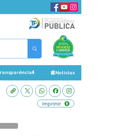
ransparência⬇️
📰Notícias
Imprimir
Órgão: