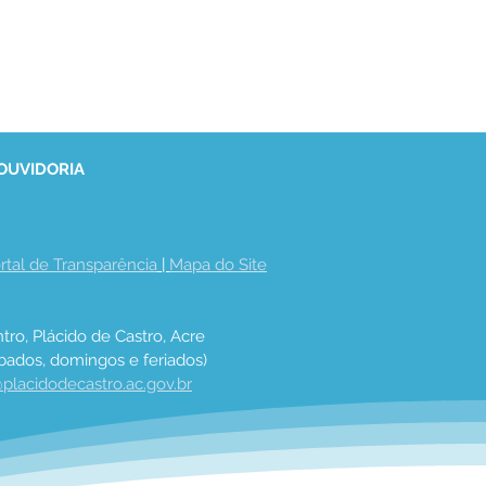
 OUVIDORIA
rtal de Transparência
 | 
Mapa do Site
tro, Plácido de Castro, Acre
bados, domingos e feriados)
placidodecastro.ac.gov.br