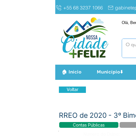
+55 68 3237 1066
gabinet
Olá, Be
🏠 Início
Município⬇️
Voltar
RREO de 2020 - 3º Bim
Contas Públicas
Número do Diário: