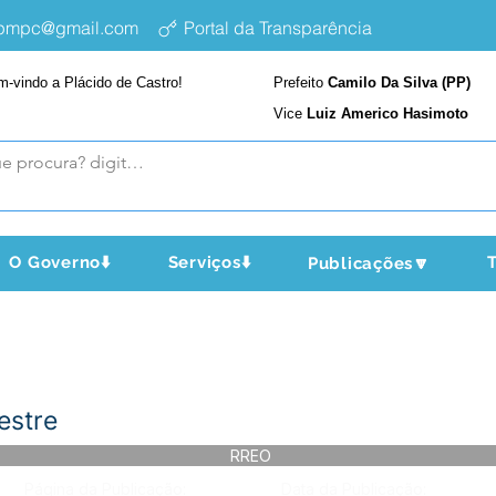
epmpc@gmail.com
Portal da Transparência
m-vindo a Plácido de Castro!
Prefeito
Camilo Da Silva (PP)
Vice
Luiz Americo Hasimoto
O Governo⬇️
Serviços⬇️
T
Publicações🔽
estre
RREO
Página da Publicação:
Data da Publicação: