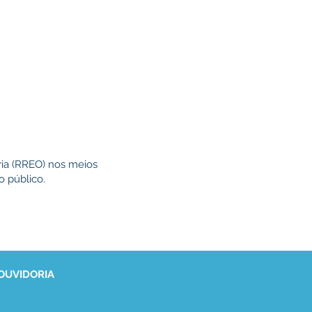
ria (RREO) nos meios
o público.
 OUVIDORIA