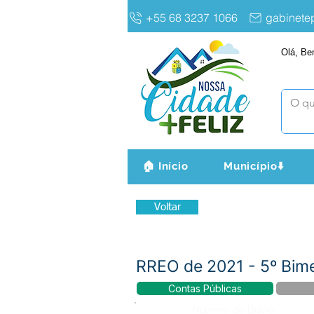
+55 68 3237 1066
gabinet
Olá, Be
🏠 Início
Município⬇️
Voltar
RREO de 2021 - 5º Bim
Contas Públicas
Número do Diário: