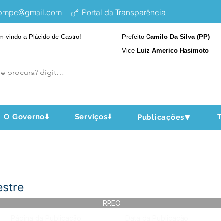
epmpc@gmail.com
Portal da Transparência
m-vindo a Plácido de Castro!
Prefeito
Camilo Da Silva (PP)
Vice
Luiz Americo Hasimoto
O Governo⬇️
Serviços⬇️
T
Publicações🔽
estre
RREO
Página da Publicação:
Data da Publicação: