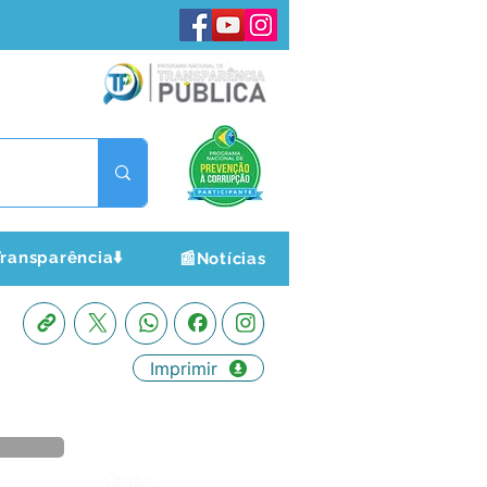
ransparência⬇️
📰Notícias
Imprimir
Órgão: