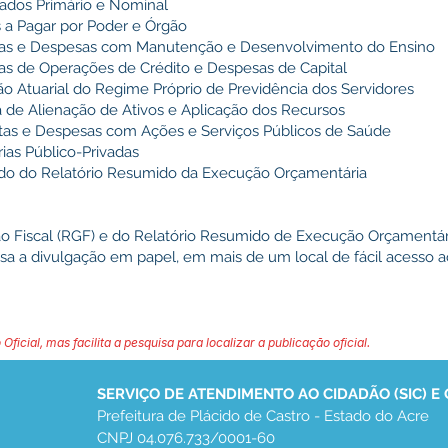
ados Primário e Nominal
 a Pagar por Poder e Órgão
tas e Despesas com Manutenção e Desenvolvimento do Ensino
as de Operações de Crédito e Despesas de Capital
o Atuarial do Regime Próprio de Previdência dos Servidores
 de Alienação de Ativos e Aplicação dos Recursos
tas e Despesas com Ações e Serviços Públicos de Saúde
ias Público-Privadas
ado do Relatório Resumido da Execução Orçamentária
ão Fiscal (RGF) e do Relatório Resumido de Execução Orçamentá
nsa a divulgação em papel, em mais de um local de fácil acesso a
 Oficial, mas facilita a pesquisa para localizar a publicação oficial.
SERVIÇO DE ATENDIMENTO AO CIDADÃO (SIC) E
Prefeitura de Plácido de Castro - Estado do Acre
CNPJ 04.076.733/0001-60