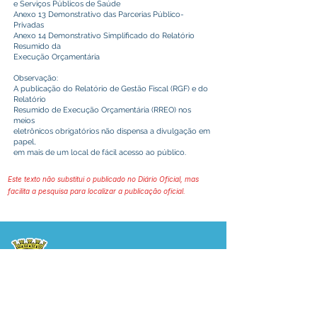
e Serviços Públicos de Saúde
Anexo 13 Demonstrativo das Parcerias Público-
Privadas
Anexo 14 Demonstrativo Simplificado do Relatório
Resumido da
Execução Orçamentária
Observação:
A publicação do Relatório de Gestão Fiscal (RGF) e do
Relatório
Resumido de Execução Orçamentária (RREO) nos
meios
eletrônicos obrigatórios não dispensa a divulgação em
papel,
em mais de um local de fácil acesso ao público.
Este texto não substitui o publicado no Diário Oficial, mas
facilita a pesquisa para localizar a publicação oficial.
Prefeitura Municipal
de Plácido de Castro
Poder Executivo