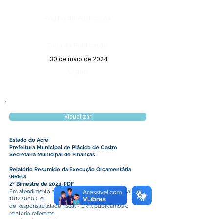
Página da Publicação:
Data da Publicação:
30 de maio de 2024
Órgão:
Visualizar
Estado do Acre
Prefeitura Municipal de Plácido de Castro
Secretaria Municipal de Finanças
Relatório Resumido da Execução Orçamentária
(RREO)
2º Bimestre de 2024
-
PDF
Em atendimento a Seção IV, art. 52 da Lei Federal nº
101/2000 (Lei
de Responsabilidade Fiscal - LRF), publicamos o
relatório referente