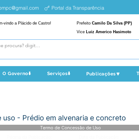
epmpc@gmail.com
Portal da Transparência
m-vindo a Plácido de Castro!
Prefeito
Camilo Da Silva (PP)
Vice
Luiz Americo Hasimoto
O Governo⬇️
Serviços⬇️
T
Publicações🔽
uso - Prédio em alvenaria e concreto
Termo de Concessão de Uso
Página da Publicação:
Data da Publicação: