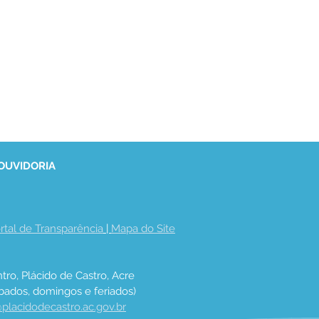
 OUVIDORIA
rtal de Transparência
 | 
Mapa do Site
tro, Plácido de Castro, Acre
bados, domingos e feriados)
placidodecastro.ac.gov.br