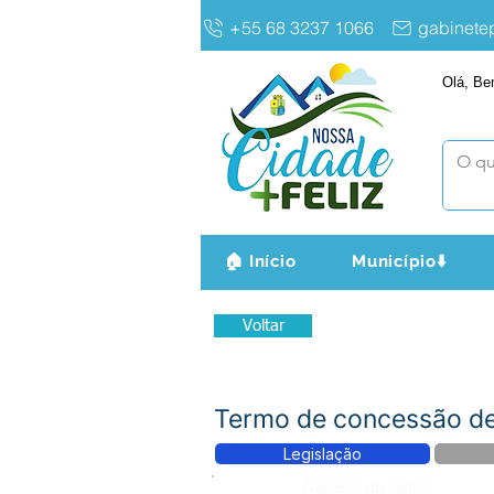
+55 68 3237 1066
gabinet
Olá, Be
🏠 Início
Município⬇️
Voltar
Termo de concessão de 
Legislação
Número do Diário: