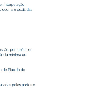
er interpelação
ue ocorram quais das
essão, por razões de
dência mínima de
a de Plácido de
sinadas pelas partes e