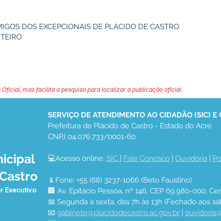
AMIGOS DOS EXCEPCIONAIS DE PLÁCIDO DE CASTRO
NTEIRO
 Oficial, mas facilita a pesquisa para localizar a publicação oficial.
SERVIÇO DE ATENDIMENTO AO CIDADÃO (SIC) E
Prefeitura de Plácido de Castro - Estado do Acre
CNPJ 04.076.733/0001-60
icipal
💻Acesso online: 
SIC 
| 
Fale Conosco
 | 
Ouvidoria
 | 
Po
 Castro
📱Fone: +55 (68) 3237-1066 (Beto Faustino)
r Executivo
🏢 Av. Epitácio Pessoa, nº 146, CEP 69.980-000, Cen
📅 Segunda a sexta, das 7h às 13h (Fechado aos sá
📧 
gabinete@placidodecastro.ac.gov.br
 | 
ouvidoria@