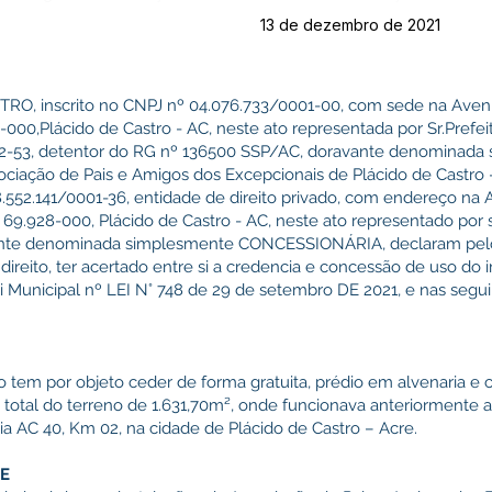
13 de dezembro de 2021
O, inscrito no CNPJ nº 04.076.733/0001-00, com sede na Ave
000,Plácido de Castro - AC, neste ato representada por Sr.Prefeit
.652-53, detentor do RG nº 136500 SSP/AC, doravante denominad
sociação de Pais e Amigos dos Excepcionais de Plácido de Castro
28.552.141/0001-36, entidade de direito privado, com endereço na
9.928-000, Plácido de Castro - AC, neste ato representado por 
avante denominada simplesmente CONCESSIONÁRIA, declaram pel
ireito, ter acertado entre si a credencia e concessão de uso do 
i Municipal nº LEI N° 748 de 29 de setembro DE 2021, e nas segui
 tem por objeto ceder de forma gratuita, prédio em alvenaria e 
a total do terreno de 1.631,70m², onde funcionava anteriormente 
ia AC 40, Km 02, na cidade de Plácido de Castro – Acre.
DE