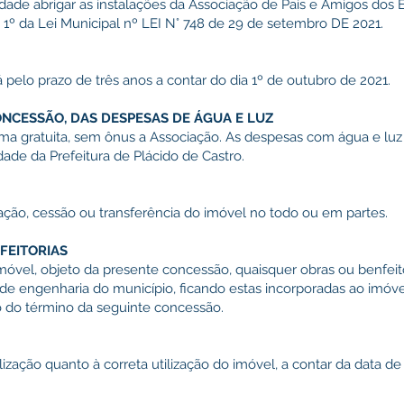
dade abrigar as instalações da Associação de Pais e Amigos dos
. 1º da Lei Municipal nº LEI N° 748 de 29 de setembro DE 2021.
pelo prazo de três anos a contar do dia 1º de outubro de 2021.
ONCESSÃO, DAS DESPESAS DE ÁGUA E LUZ
ma gratuita, sem ônus a Associação. As despesas com água e luz
ade da Prefeitura de Plácido de Castro.
ão, cessão ou transferência do imóvel no todo ou em partes.
FEITORIAS
imóvel, objeto da presente concessão, quaisquer obras ou benfei
e engenharia do município, ficando estas incorporadas ao imóvel
 do término da seguinte concessão.
lização quanto à correta utilização do imóvel, a contar da data de