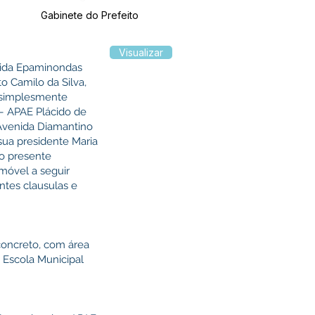
Gabinete do Prefeito
Visualizar
nida Epaminondas
o Camilo da Silva,
a simplesmente
 – APAE Plácido de
 Avenida Diamantino
sua presidente Maria
o presente
imóvel a seguir
ntes clausulas e
concreto, com área
a Escola Municipal