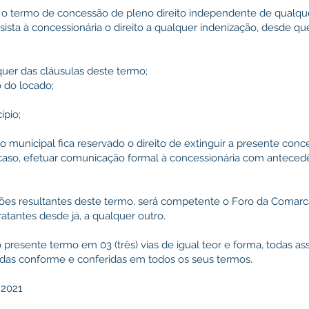
o o termo de concessão de pleno direito independente de qualqu
assista à concessionária o direito a qualquer indenização, desde q
quer das cláusulas deste termo;
o do locado;
ípio;
o municipal fica reservado o direito de extinguir a presente conc
 caso, efetuar comunicação formal à concessionária com antece
ões resultantes deste termo, será competente o Foro da Comarc
atantes desde já, a qualquer outro.
o presente termo em 03 (três) vias de igual teor e forma, todas as
adas conforme e conferidas em todos os seus termos.
 2021