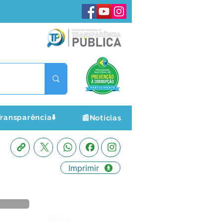
ransparência⬇️
📰Notícias
Imprimir
Órgão: