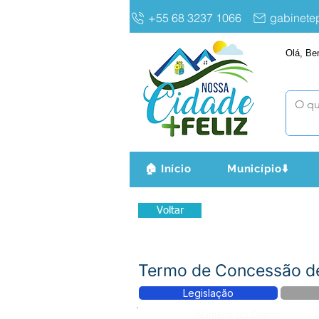
+55 68 3237 1066
gabinet
Olá, Be
🏠 Início
Município⬇️
Voltar
Termo de Concessão de
Legislação
Número do Diário: