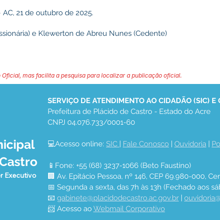
– AC, 21 de outubro de 2025.
ssionária) e Klewerton de Abreu Nunes (Cedente)
 Oficial, mas facilita a pesquisa para localizar a publicação oficial.
SERVIÇO DE ATENDIMENTO AO CIDADÃO (SIC) E
Prefeitura de Plácido de Castro - Estado do Acre
CNPJ 04.076.733/0001-60
icipal
💻Acesso online: 
SIC 
| 
Fale Conosco
 | 
Ouvidoria
 | 
Po
 Castro
📱Fone: +55 (68) 3237-1066 (Beto Faustino)
r Executivo
🏢 Av. Epitácio Pessoa, nº 146, CEP 69.980-000, Cen
📅 Segunda a sexta, das 7h às 13h (Fechado aos sá
📧 
gabinete@placidodecastro.ac.gov.br
 | 
ouvidoria@
📨 Acesso ao 
Webmail Corporativo