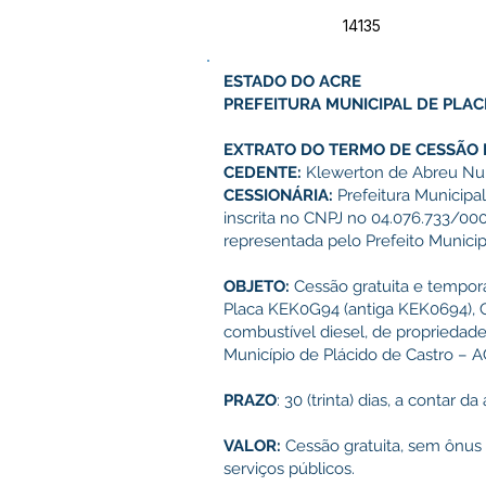
14135
ESTADO DO ACRE
PREFEITURA
MUNICIPAL DE PLAC
EXTRATO DO TERMO DE CESSÃO D
CEDENTE:
Klewerton de Abreu Nun
CESSIONÁRIA:
Prefeitura Municipal
inscrita no CNPJ no 04.076.733/000
representada pelo Prefeito Municipa
OBJETO:
Cessão gratuita e tempo
Placa KEK0G94 (antiga KEK0694), 
combustível diesel, de propriedad
Município de Plácido de Castro – A
PRAZO
: 30 (trinta) dias, a contar
VALOR:
Cessão gratuita, sem ônus 
serviços públicos.