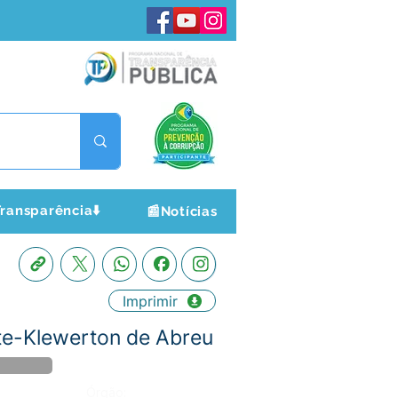
ransparência⬇️
📰Notícias
Imprimir
e-Klewerton de Abreu
Órgão: