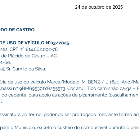
24 de outubro de 2025
IDO DE CASTRO
E USO DE VEÍCULO N°03/2025
es, CPF nº 814.662.002-78.
 de Plácido de Castro – AC,
1-60,
l, Sr. Camilo da Silva.
rária de uso do veículo Marca/Modelo: M. BENZ / L 1620, Ano/
Chassi nº 9BM695301YB255573, Cor azul, Tipo caminhão carga – B
e do cedente, para apoio às ações de piçarramento (cascalhamen
C.
 da assinatura do termo, podendo ser prorrogado mediante termo adi
para o Município, exceto o custeio do combustível durante o pe