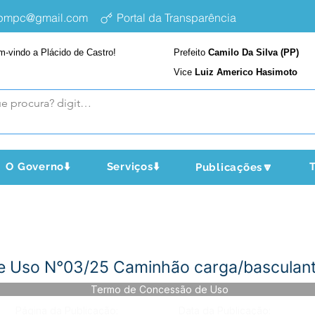
epmpc@gmail.com
Portal da Transparência
m-vindo a Plácido de Castro!
Prefeito
Camilo Da Silva (PP)
Vice
Luiz Americo Hasimoto
O Governo⬇️
Serviços⬇️
T
Publicações🔽
 Uso N°03/25 Caminhão carga/basculant
Termo de Concessão de Uso
Página da Publicação:
Data da Publicação: