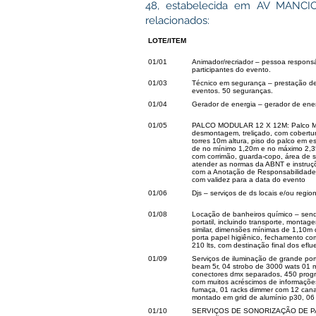
48, estabelecida em AV MANCIO
relacionados:
LOTE/ITEM
01/01
Animador/recriador – pessoa responsá
participantes do evento.
01/03
Técnico em segurança – prestação de
eventos. 50 seguranças.
01/04
Gerador de energia – gerador de ene
01/05
PALCO MODULAR 12 X 12M: Palco Mo
desmontagem, treliçado, com cobertur
torres 10m altura, piso do palco em 
de no mínimo 1,20m e no máximo 2,3
com corrimão, guarda-copo, área de s
atender as normas da ABNT e instruçõ
com a Anotação de Responsabilidade 
com validez para a data do evento
01/06
Djs – serviços de ds locais e/ou reg
01/08
Locação de banheiros químico – sendo
portatil, incluindo transporte, monta
similar, dimensões mínimas de 1,10m 
porta papel higiênico, fechamento c
210 lts, com destinação final dos efl
01/09
Serviços de iluminação de grande port
beam 5r, 04 strobo de 3000 wats 01 
conectores dmx separados, 450 progra
com muitos acréscimos de informaçõe
fumaça, 01 racks dimmer com 12 canai
montado em grid de alumínio p30, 06 r
01/10
SERVIÇOS DE SONORIZAÇÃO DE PAL