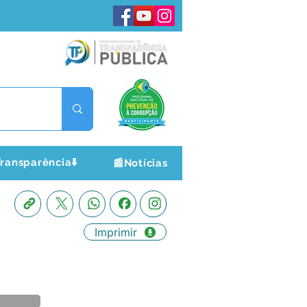
ransparência⬇️
📰Notícias
Imprimir