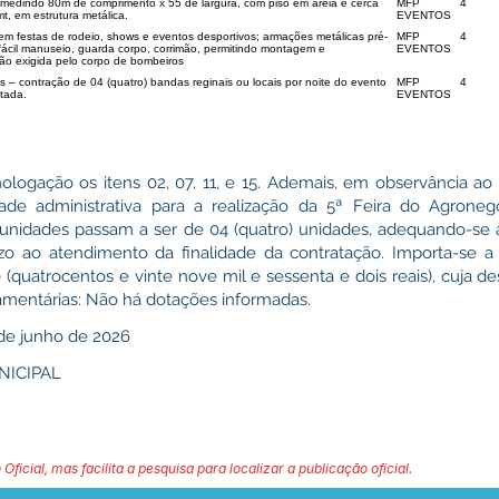
 medindo 80m de comprimento x 55 de largura, com piso em areia e cerca
MFP
4
t, em estrutura metálica.
EVENTOS
m festas de rodeio, shows e eventos desportivos; armações metálicas pré-
MFP
4
fácil manuseio, guarda corpo, corrimão, permitindo montagem e
EVENTOS
 exigida pelo corpo de bombeiros
s – contração de 04 (quatro) bandas reginais ou locais por noite do evento
MFP
4
atada.
EVENTOS
ogação os itens 02, 07, 11, e 15. Ademais, em observância ao p
de administrativa para a realização da 5ª Feira do Agronegóc
o) unidades passam a ser de 04 (quatro) unidades, adequando-se
zo ao atendimento da finalidade da contratação. Importa-se a 
 (quatrocentos e vinte nove mil e sessenta e dois reais), cuja d
amentárias: Não há dotações informadas.
e junho de 2026
NICIPAL
 Oficial, mas facilita a pesquisa para localizar a publicação oficial.