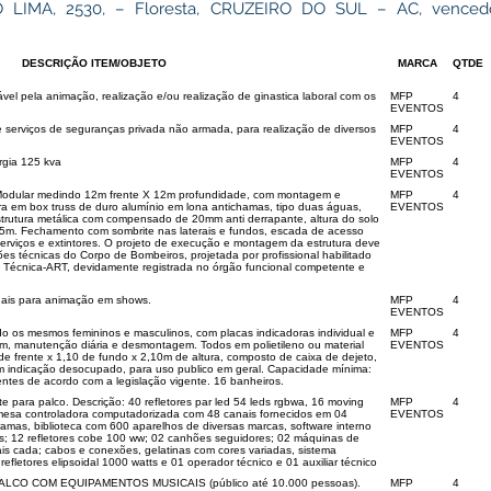
 LIMA, 2530, – Floresta, CRUZEIRO DO SUL – AC, vencedo
DESCRIÇÃO ITEM/OBJETO
MARCA
QTDE
vel pela animação, realização e/ou realização de ginastica laboral com os
MFP
4
EVENTOS
 serviços de seguranças privada não armada, para realização de diversos
MFP
4
EVENTOS
rgia 125 kva
MFP
4
EVENTOS
dular medindo 12m frente X 12m profundidade, com montagem e
MFP
4
a em box truss de duro alumínio em lona antichamas, tipo duas águas,
EVENTOS
estrutura metálica com compensado de 20mm anti derrapante, altura do solo
5m. Fechamento com sombrite nas laterais e fundos, escada de acesso
erviços e extintores. O projeto de execução e montagem da estrutura deve
es técnicas do Corpo de Bombeiros, projetada por profissional habilitado
Técnica-ART, devidamente registrada no órgão funcional competente e
ionais para animação em shows.
MFP
4
EVENTOS
 os mesmos femininos e masculinos, com placas indicadoras individual e
MFP
4
gem, manutenção diária e desmontagem. Todos em polietileno ou material
EVENTOS
de frente x 1,10 de fundo x 2,10m de altura, composto de caixa de dejeto,
om indicação desocupado, para uso publico em geral. Capacidade mínima:
uentes de acordo com a legislação vigente. 16 banheiros.
e para palco. Descrição: 40 refletores par led 54 leds rgbwa, 16 moving
MFP
4
mesa controladora computadorizada com 48 canais fornecidos em 04
EVENTOS
mas, biblioteca com 600 aparelhos de diversas marcas, software interno
s; 12 refletores cobe 100 ww; 02 canhões seguidores; 02 máquinas de
s cada; cabos e conexões, gelatinas com cores variadas, sistema
efletores elipsoidal 1000 watts e 01 operador técnico e 01 auxiliar técnico
CO COM EQUIPAMENTOS MUSICAIS (público até 10.000 pessoas).
MFP
4