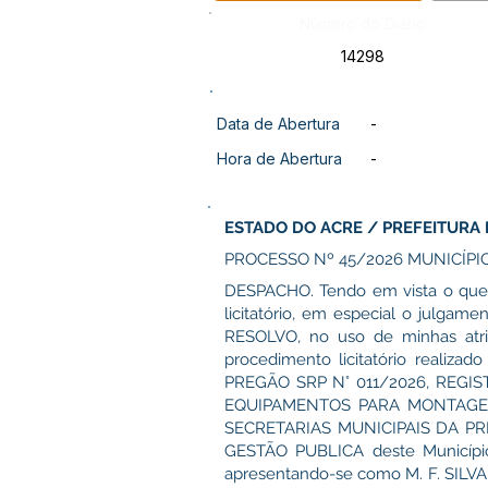
Número do Diário:
14298
Data de Abertura
-
Hora de Abertura
-
ESTADO DO ACRE / PREFEITURA 
PROCESSO Nº 45/2026 MUNICÍPI
DESPACHO. Tendo em vista o que 
licitatório, em especial o julgame
RESOLVO, no uso de minhas atri
procedimento licitatório realiz
PREGÃO SRP N° 011/2026, REG
EQUIPAMENTOS PARA MONTAGEM
SECRETARIAS MUNICIPAIS DA PR
GESTÃO PUBLICA deste Municípi
apresentando-se como M. F. SILVA 