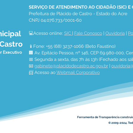
SERVIÇO DE ATENDIMENTO AO CIDADÃO (SIC) E
Prefeitura de Plácido de Castro - Estado do Acre
CNPJ 04.076.733/0001-60
icipal
💻Acesso online: 
SIC 
| 
Fale Conosco
 | 
Ouvidoria
 | 
Po
 Castro
📱Fone: +55 (68) 3237-1066 (Beto Faustino)
r Executivo
🏢 Av. Epitácio Pessoa, nº 146, CEP 69.980-000, Cen
📅 Segunda a sexta, das 7h às 13h (Fechado aos sá
📧 
gabinete@placidodecastro.ac.gov.br
 | 
ouvidoria@
📨 Acesso ao 
Webmail Corporativo
Ferramenta de Transparência construí
© 2009-2024. Todo