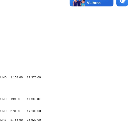
UND
1.158,00
17.370,00
UND
199,00
11.940,00
UND
570,00
17.100,00
DRS
8.755,00
35.020,00