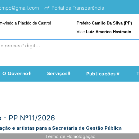
epmpc@gmail.com
Portal da Transparência
m-vindo a Plácido de Castro!
Prefeito
Camilo Da Silva (PP)
Vice
Luiz Americo Hasimoto
O Governo⬇️
Serviços⬇️
T
Publicações🔽
 - PP Nº11/2026
ção e artistas para a Secretaria de Gestão Pública
Termo de Homologação