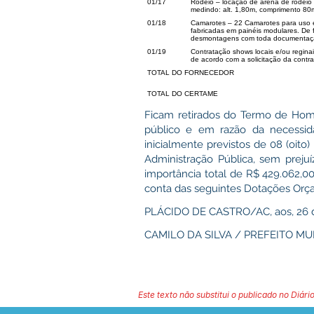
01/17
Rodeio – locação de arena de rodeio
medindo: alt. 1,80m, comprimento 80m
01/18
Camarotes – 22 Camarotes para uso e
fabricadas em painéis modulares. De 
desmontagens com toda documentação
01/19
Contratação shows locais e/ou reginai
de acordo com a solicitação da contr
TOTAL DO FORNECEDOR
TOTAL DO CERTAME
Ficam retirados do Termo de Homol
público e em razão da necessida
inicialmente previstos de 08 (oit
Administração Pública, sem prejuí
importância total de R$ 429.062,00
conta das seguintes Dotações Orç
PLÁCIDO DE CASTRO/AC, aos, 26 d
CAMILO DA SILVA / PREFEITO MU
Este texto não substitui o publicado no Diário