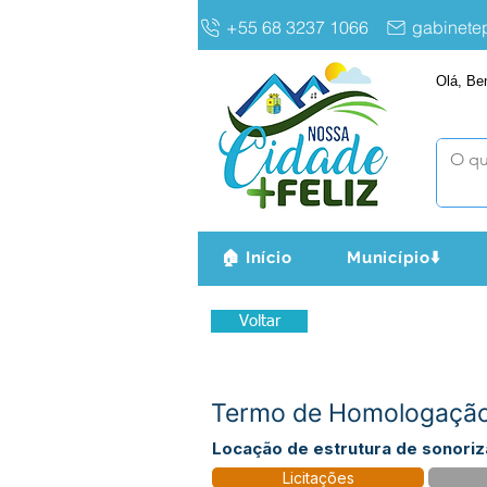
+55 68 3237 1066
gabinet
Olá, Be
🏠 Início
Município⬇️
Voltar
Termo de Homologação
Locação de estrutura de sonoriza
Licitações