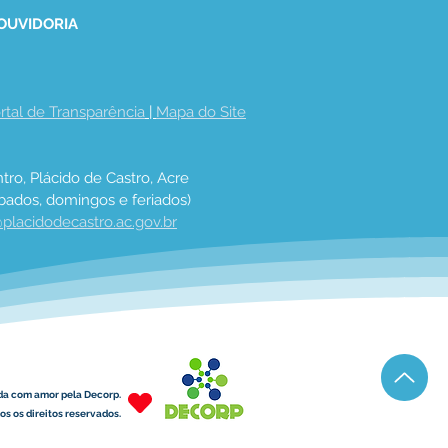
 OUVIDORIA
rtal de Transparência
 | 
Mapa do Site
tro, Plácido de Castro, Acre
bados, domingos e feriados)
placidodecastro.ac.gov.br
da com amor pela Decorp.
s os direitos reservados.