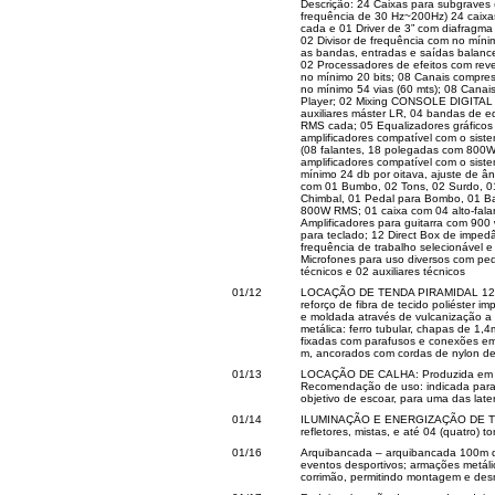
Descrição: 24 Caixas para subgraves
frequência de 30 Hz~200Hz) 24 caixas
cada e 01 Driver de 3” com diafragma d
02 Divisor de frequência com no míni
as bandas, entradas e saídas balance
02 Processadores de efeitos com rev
no mínimo 20 bits; 08 Canais compres
no mínimo 54 vias (60 mts); 08 Cana
Player; 02 Mixing CONSOLE DIGITAL 
auxiliares máster LR, 04 bandas de e
RMS cada; 05 Equalizadores gráficos 
amplificadores compatível com o sist
(08 falantes, 18 polegadas com 800
amplificadores compatível com o sist
mínimo 24 db por oitava, ajuste de â
com 01 Bumbo, 02 Tons, 02 Surdo, 01
Chimbal, 01 Pedal para Bombo, 01 Ban
800W RMS; 01 caixa com 04 alto-fala
Amplificadores para guitarra com 900
para teclado; 12 Direct Box de imp
frequência de trabalho selecionável 
Microfones para uso diversos com ped
técnicos e 02 auxiliares técnicos
01/12
LOCAÇÃO DE TENDA PIRAMIDAL 12X12:
reforço de fibra de tecido poliéster 
e moldada através de vulcanização a 
metálica: ferro tubular, chapas de 1,
fixadas com parafusos e conexões em a
m, ancorados com cordas de nylon de 
01/13
LOCAÇÃO DE CALHA: Produzida em PVC
Recomendação de uso: indicada para 
objetivo de escoar, para uma das lat
01/14
ILUMINAÇÃO E ENERGIZAÇÃO DE TEND
refletores, mistas, e até 04 (quatro) 
01/16
Arquibancada – arquibancada 100m d
eventos desportivos; armações metáli
corrimão, permitindo montagem e de