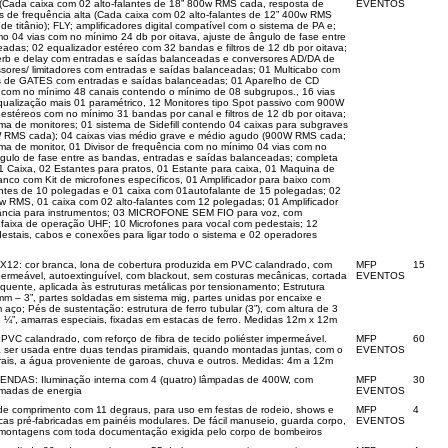
 (Cada caixa com 02 alto-falantes de 18” 800w RMS cada, resposta de
EVENTOS
 de frequência alta (Cada caixa com 02 alto-falantes de 12” 400w RMS
e titânio); FLY; amplificadores digital compatível com o sistema de PA e;
mo 04 vias com no mínimo 24 db por oitava, ajuste de ângulo de fase entre
adas; 02 equalizador estéreo com 32 bandas e filtros de 12 db por oitava;
erb e delay com entradas e saídas balanceadas e conversores AD/DA de
sores/ limitadores com entradas e saídas balanceadas; 01 Multicabo com
is de GATES com entradas e saídas balanceadas; 01 Aparelho de CD
com no mínimo 48 canais contendo o mínimo de 08 subgrupos., 16 vias
qualização mais 01 paramétrico, 12 Monitores tipo Spot passivo com 900W
estéreos com no mínimo 31 bandas por canal e filtros de 12 db por oitava;
ema de monitores; 01 sistema de Sidefill contendo 04 caixas para subgraves
W RMS cada); 04 caixas vias médio grave e médio agudo (900W RMS cada;
ema de monitor, 01 Divisor de frequência com no mínimo 04 vias com no
ngulo de fase entre as bandas, entradas e saídas balanceadas; completa
 Caixa, 02 Estantes para pratos, 01 Estante para caixa, 01 Maquina de
co com Kit de microfones específicos, 01 Amplificador para baixo com
ntes de 10 polegadas e 01 caixa com 01autofalante de 15 polegadas; 02
 w RMS, 01 caixa com 02 alto-falantes com 12 polegadas; 01 Amplificador
edância para instrumentos; 03 MICROFONE SEM FIO para voz, com
e faixa de operação UHF; 10 Microfones para vocal com pedestais; 12
estais, cabos e conexões para ligar todo o sistema e 02 operadores
 cor branca, lona de cobertura produzida em PVC calandrado, com
MFP
15
impermeável, autoextinguível, com blackout, sem costuras mecânicas, cortada
EVENTOS
quente, aplicada às estruturas metálicas por tensionamento; Estrutura
4mm – 3”, partes soldadas em sistema mig, partes unidas por encaixe e
ço; Pés de sustentação: estrutura de ferro tubular (3”), com altura de 3
¼”, amarras especiais, fixadas em estacas de ferro. Medidas 12m x 12m
 calandrado, com reforço de fibra de tecido poliéster impermeável.
MFP
60
ser usada entre duas tendas piramidais, quando montadas juntas, com o
EVENTOS
erais, a água proveniente de garoas, chuva e outros. Medidas: 4m a 12m
AS: Iluminação interna com 4 (quatro) lâmpadas de 400W, com
MFP
30
tomadas de energia
EVENTOS
e comprimento com 11 degraus, para uso em festas de rodeio, shows e
MFP
4
cas pré-fabricadas em painéis modulares. De fácil manuseio, guarda corpo,
EVENTOS
smontagens com toda documentação exigida pelo corpo de bombeiros