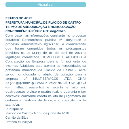
Visualizar
ESTADO DO ACRE
PREFEITURA MUNICIPAL DE PLÁCIDO DE CASTRO
TERMO DE ADEJUDICAÇÃO E HOMOLOGAÇÃO
CONCORRÊNCIA PÚBLICA Nº 005/2026
Com base nas informações constante no processo
licitatório Concorrência pública nº 005/2026 e
processo administrativo 038/2026, e considerando
que foram cumpridos todos os pressupostos
previstos na lei 14.133 de 01 de abril de 2021 e
legislação correlatada, HOMOLOGO E ADJUDICO, a
Contratação de Empresa para o fornecimento de
Insumos Asfálticos, para atender as necessidades da
prefeitura municipal de Plácido de Castro - Acre,
sendo homologado o objeto da licitação para a
empresa JP MULTISERVIÇOS LTDA, CNPJ:
04.566.974
/0001-98 com o valor de R$
1.678.424
,41
(um milhão, seiscentos e setenta e oito mil,
quatrocentos e vinte e quatro reais e quarenta e um
centavos), conforme consta na Ata de julgamento do
certame e relatório de lance, e o disposto na lei
14.133/21.
Publique-se.
Plácido de Castro/AC, 18 de junho de 2026.
Camilo da Silva
Prefeito Municipal