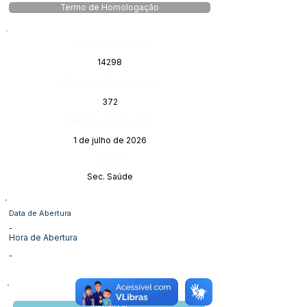
Termo de Homologação
Número do Diário:
14298
Página da Publicação:
372
Data da Publicação:
1 de julho de 2026
Órgão:
Sec. Saúde
Data de Abertura
-
Hora de Abertura
-
Visualizar