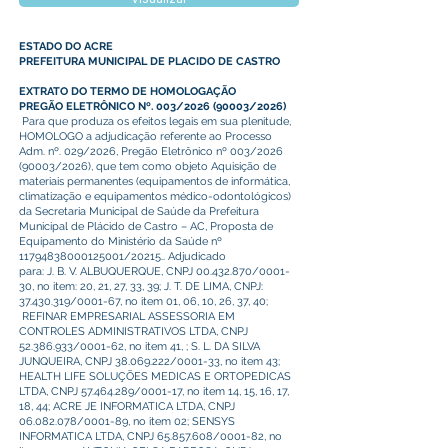
ESTADO DO ACRE
PREFEITURA MUNICIPAL DE PLACIDO DE CASTRO
EXTRATO DO TERMO DE HOMOLOGAÇÃO
PREGÃO ELETRÔNICO Nº. 003/2026 (90003/2026)
Para que produza os efeitos legais em sua plenitude,
HOMOLOGO a adjudicação referente ao Processo
Adm. nº. 029/2026, Pregão Eletrônico nº 003/2026
(90003/2026), que tem como objeto Aquisição de
materiais permanentes (equipamentos de informática,
climatização e equipamentos médico-odontológicos)
da Secretaria Municipal de Saúde da Prefeitura
Municipal de Plácido de Castro – AC, Proposta de
Equipamento do Ministério da Saúde nº
11794838000125001
/20215.. Adjudicado
para: J. B. V. ALBUQUERQUE, CNPJ
00.432.870
/0001-
30, no item: 20, 21, 27, 33, 39; J. T. DE LIMA, CNPJ:
37.430.319
/0001-67, no item 01, 06, 10, 26, 37, 40;
REFINAR EMPRESARIAL ASSESSORIA EM
CONTROLES ADMINISTRATIVOS LTDA, CNPJ
52.386.933
/0001-62, no item 41, ; S. L. DA SILVA
JUNQUEIRA, CNPJ
38.069.222
/0001-33, no item 43;
HEALTH LIFE SOLUÇÕES MEDICAS E ORTOPEDICAS
LTDA, CNPJ
57.464.289
/0001-17, no item 14, 15, 16, 17,
18, 44; ACRE JE INFORMATICA LTDA, CNPJ
06.082.078
/0001-89, no item 02; SENSYS
INFORMATICA LTDA, CNPJ
65.857.608
/0001-82, no