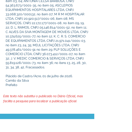
item 03, 04; ANTONIA CELSA BARBOSA, CNPJ
54.363.673
/0001-35, no item 05; ASCLEPIOS
EQUIPAMENTOS HOSPITALARES LTDA, CNPJ
33.068.320
/000132, no item 07; M R M HOSPITALAR
LTDA, CNPJ
20.920.517
/0001-06, item 08; MS
SERVIÇOS, CNPJ
22.172.177
/0001-08, no item 09, 19,
22; D. L. RAMOS, CNPJ
05.146.814
/0001-52, no item 11;
C ALVES DA SIVA MONTAGEM DE MOVEIS LTDA, CNPJ
10.374.625
/0001-77, no item 12; K. C. R. S. COMERCIO
DE EQUIPAMENTOS LTDA, CNPJ
21.971.041
/0001-03,
no item 23, 24, 35; MDJL LICITAÇÕES LTDA, CNPJ
49.378.461
/0001-91 no item 29; PLP SOLUÇÕES E
COMERCIO LTDA, CNPJ
36.073.412
/0001-07, no item
32; J. V. MEDIC COMERCIO & SERVIÇOS LTDA, CNPJ
55.819.128
/0001-73, no item 36; no itens 13, 25, 28, 30,
31, 34, 38, 42, Fracassados.
Plácido de Castro/Acre, 01 de julho de 2026.
Camilo da Silva
Prefeito
Este texto não substitui o publicado no Diário Oficial, mas
facilita a pesquisa para localizar a publicação oficial.
Prefeitura Municipal