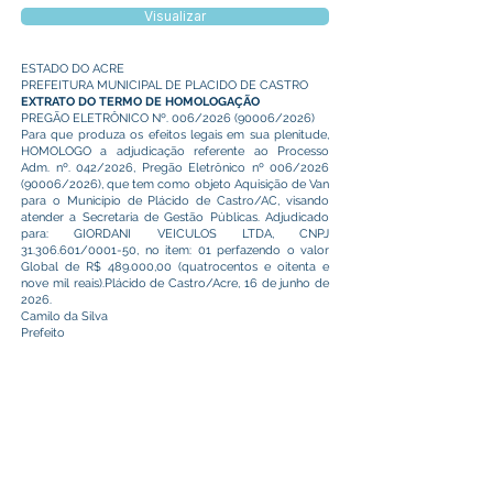
Visualizar
ESTADO DO ACRE
PREFEITURA MUNICIPAL DE PLACIDO DE CASTRO
EXTRATO DO TERMO DE HOMOLOGAÇÃO
PREGÃO ELETRÔNICO Nº. 006/2026 (90006/2026)
Para que produza os efeitos legais em sua plenitude,
HOMOLOGO a adjudicação referente ao Processo
Adm. nº. 042/2026, Pregão Eletrônico nº 006/2026
(90006/2026), que tem como objeto Aquisição de Van
para o Município de Plácido de Castro/AC, visando
atender a Secretaria de Gestão Públicas. Adjudicado
para: GIORDANI VEICULOS LTDA, CNPJ
31.306.601
/0001-50, no item: 01 perfazendo o valor
Global de R$ 489.000,00 (quatrocentos e oitenta e
nove mil reais).Plácido de Castro/Acre, 16 de junho de
2026.
Camilo da Silva
Prefeito