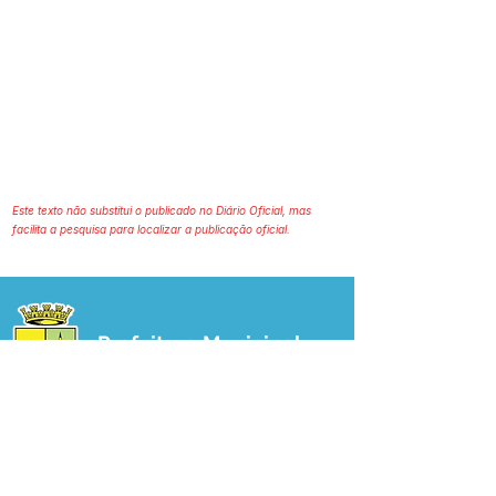
Este texto não substitui o publicado no Diário Oficial, mas
facilita a pesquisa para localizar a publicação oficial.
Prefeitura Municipal
de Plácido de Castro
Poder Executivo
SERVIÇO DE ATENDIMENTO AO 
CIDADÃO (SIC) E OUVIDORIA